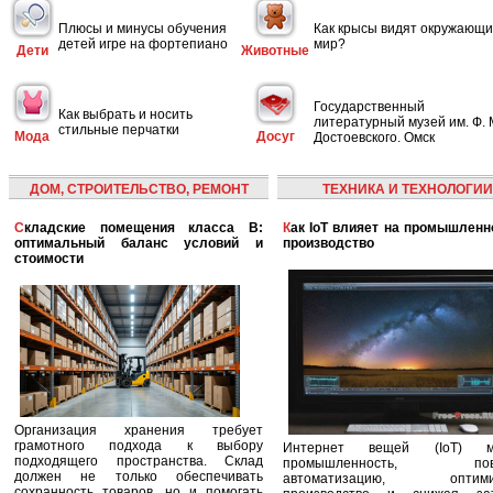
Плюсы и минусы обучения
Как крысы видят окружающ
детей игре на фортепиано
мир?
Дети
Животные
Государственный
Как выбрать и носить
литературный музей им. Ф. 
стильные перчатки
Мода
Досуг
Достоевского. Омск
ДОМ, СТРОИТЕЛЬСТВО, РЕМОНТ
ТЕХНИКА И ТЕХНОЛОГИИ
Складские помещения класса B:
Как IoT влияет на промышленность и
оптимальный баланс условий и
производство
стоимости
Организация хранения требует
грамотного подхода к выбору
Интернет вещей (IoT) м
подходящего пространства. Склад
промышленность, пов
должен не только обеспечивать
автоматизацию, оптими
сохранность товаров, но и помогать