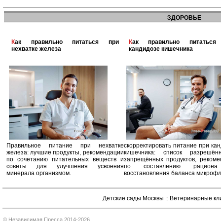
ЗДОРОВЬЕ
Как правильно питаться при
Как правильно питаться при
нехватке железа
кандидозе кишечника
Правильное питание при нехватке
скорректировать питание при ка
железа: лучшие продукты, рекомендации
кишечника: список разрешё
по сочетанию питательных веществ и
запрещённых продуктов, рекоме
советы для улучшения усвоения
по составлению рацион
минерала организмом.
восстановления баланса микроф
Детские сады Москвы
::
Ветеринарные кл
© Независимая Пресса 2014-2026