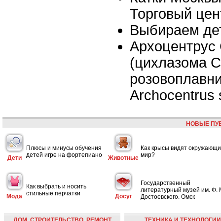
Торговый цен
Выбираем де
Архоцентрус
(цихлазома С
розовоплавни
Archocentrus s
НОВЫЕ ПУ
Плюсы и минусы обучения
Как крысы видят окружающ
детей игре на фортепиано
мир?
Дети
Животные
Государственный
Как выбрать и носить
литературный музей им. Ф. 
стильные перчатки
Мода
Досуг
Достоевского. Омск
ДОМ, СТРОИТЕЛЬСТВО, РЕМОНТ
ТЕХНИКА И ТЕХНОЛОГИИ