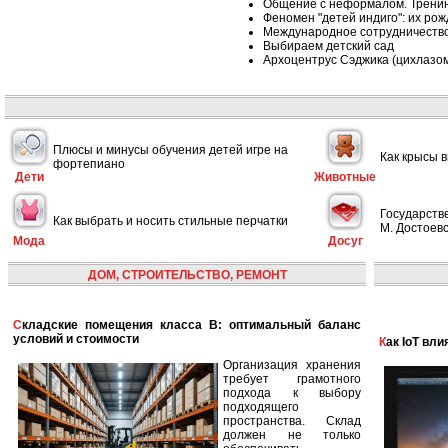
Общение с неформалом. Тренин
Феномен "детей индиго": их ро
Международное сотрудничество
Выбираем детский сад
Архоцентрус Сэджика (цихлазома
Плюсы и минусы обучения детей игре на
Как крысы 
фортепиано
Дети
Животные
Государств
Как выбрать и носить стильные перчатки
М. Достоевс
Мода
Досуг
ДОМ, СТРОИТЕЛЬСТВО, РЕМОНТ
Складские помещения класса B: оптимальный баланс
условий и стоимости
Как IoT в
Организация хранения
требует грамотного
подхода к выбору
подходящего
пространства. Склад
должен не только