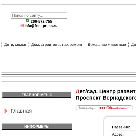
266-572-755
info@free-press.ru
Дети, семья
Дом, строительство, ремонт
Домашние животные
До
Дет/сад. Центр развития ребёнка ФГУ Управление делами Президента РФ №2 , метро
ГЛАВНОЕ МЕНЮ
Проспект Вернадског
Категория
Образование
Главная
ИНФОРМЕРЫ
Название:
Адрес: