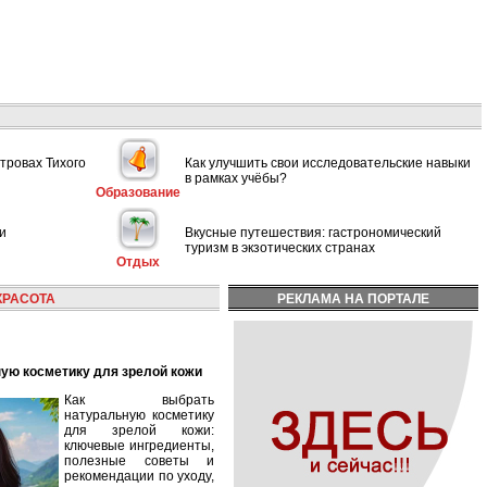
тровах Тихого
Как улучшить свои исследовательские навыки
в рамках учёбы?
Образование
и
Вкусные путешествия: гастрономический
туризм в экзотических странах
Отдых
КРАСОТА
РЕКЛАМА НА ПОРТАЛЕ
ную косметику для зрелой кожи
Как выбрать
натуральную косметику
для зрелой кожи:
ключевые ингредиенты,
полезные советы и
рекомендации по уходу,