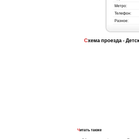
Метро:
Телефон:
Разное:
Схема проезда - Детский сад. Центр развития ребёнка ФГУ Управление делами Президента РФ №2 ,
Читать также