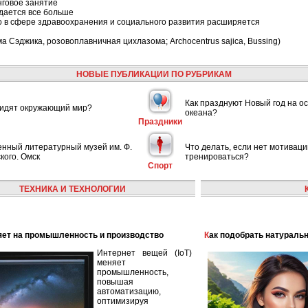
говое занятие
ждается все больше
 в сфере здравоохранения и социального развития расширяется
 Сэджика, розовоплавничная цихлазома; Archocentrus sajica, Bussing)
НОВЫЕ ПУБЛИКАЦИИ ПО РУБРИКАМ
Как празднуют Новый год на ос
видят окружающий мир?
океана?
Праздники
енный литературный музей им. Ф.
Что делать, если нет мотиваци
кого. Омск
тренироваться?
Спорт
ТЕХНИКА И ТЕХНОЛОГИИ
лияет на промышленность и производство
Как подобрать натураль
Интернет вещей (IoT)
меняет
промышленность,
повышая
автоматизацию,
оптимизируя