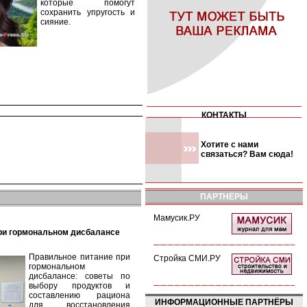
которые помогут
сохранить упругость и
сияние.
КОНТАКТЫ
Хотите с нами
связаться? Вам сюда!
ПАРТНЁРЫ
Мамусик.РУ
при гормональном дисбалансе
Правильное питание при
Стройка СМИ.РУ
гормональном
дисбалансе: советы по
выбору продуктов и
составлению рациона
ИНФОРМАЦИОННЫЕ ПАРТНЁРЫ
для восстановления