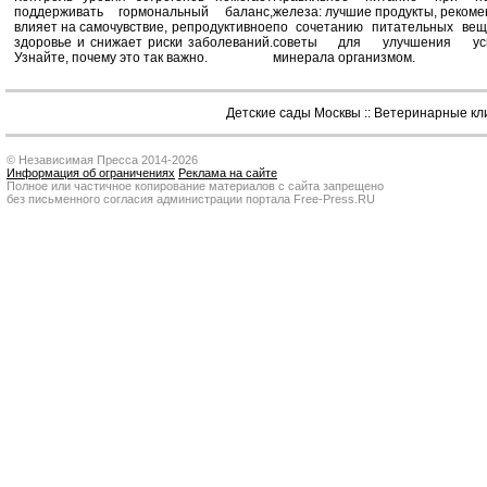
поддерживать гормональный баланс,
железа: лучшие продукты, реком
влияет на самочувствие, репродуктивное
по сочетанию питательных вещ
здоровье и снижает риски заболеваний.
советы для улучшения усв
Узнайте, почему это так важно.
минерала организмом.
Детские сады Москвы
::
Ветеринарные кл
© Независимая Пресса 2014-2026
Информация об ограничениях
Реклама на сайте
Полное или частичное копирование материалов с сайта запрещено
без письменного согласия администрации портала Free-Press.RU