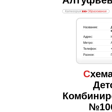
Алтуфьев
Категория
Образование
Название:
Адрес:
Метро:
Телефон:
Разное:
Схема проезда -
Дет
Комбинир
№106