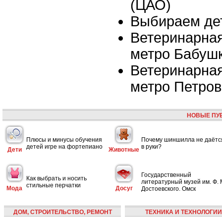
(ЦАО)
Выбираем де
Ветеринарная
метро Бабуш
Ветеринарная
метро Петров
НОВЫЕ ПУ
Плюсы и минусы обучения
Почему шиншилла не даётс
детей игре на фортепиано
в руки?
Дети
Животные
Государственный
Как выбрать и носить
литературный музей им. Ф. 
стильные перчатки
Мода
Досуг
Достоевского. Омск
ДОМ, СТРОИТЕЛЬСТВО, РЕМОНТ
ТЕХНИКА И ТЕХНОЛОГИИ