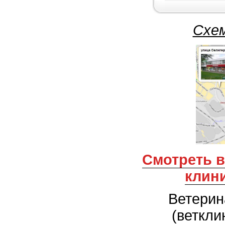
Схем
Смотреть все ветеринарные
клин
Ветерин
(веткли