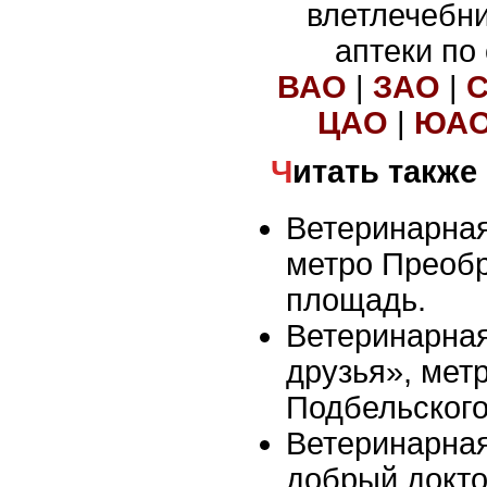
влетлечебн
аптеки по
ВАО
|
ЗАО
|
ЦАО
|
ЮА
Читать также
Ветеринарная
метро Преоб
площадь.
Ветеринарна
друзья», мет
Подбельског
Ветеринарна
добрый докто