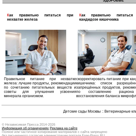
ЗДОРОВЬЕ
Как правильно питаться при
Как правильно питаться при
нехватке железа
кандидозе кишечника
Правильное питание при нехватке
скорректировать питание при ка
железа: лучшие продукты, рекомендации
кишечника: список разрешё
по сочетанию питательных веществ и
запрещённых продуктов, рекоме
советы для улучшения усвоения
по составлению рацион
минерала организмом.
восстановления баланса микроф
Детские сады Москвы
::
Ветеринарные кл
© Независимая Пресса 2014-2026
Информация об ограничениях
Реклама на сайте
Полное или частичное копирование материалов с сайта запрещено
без письменного согласия администрации портала Free-Press.RU