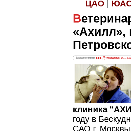
ЦАО
|
ЮА
Ветеринарная клиника
«Ахилл»,
Петровск
Категория
Домашние живо
клиника "АХ
году в Бескуд
САО г. Москвы