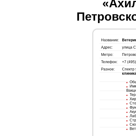
«Ахил
Петровско
Название:
Ветери
Адрес:
улица С
Метро:
Петров
Телефон:
+7 (495
Разное:
Спектр 
клиник
Общ
Имм
Вакц
Тер
Хир
Сто
Фун
Аку
Лаб
Стр
Ско
Вет