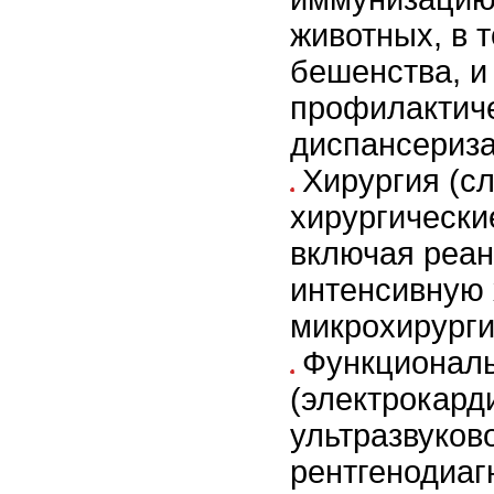
животных, в т
бешенства, и
профилактич
диспансериз
Хирургия (с
хирургически
включая реа
интенсивную 
микрохирург
Функциональ
(электрокард
ультразвуков
рентгенодиаг