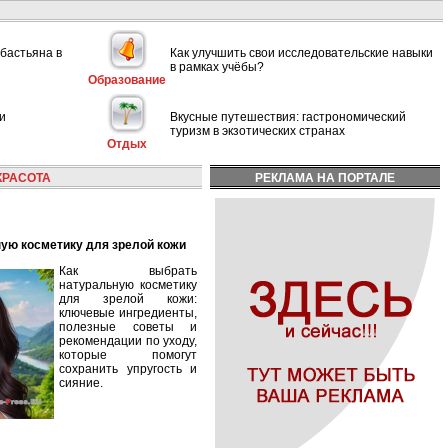
ебастьяна в
Как улучшить свои исследовательские навыки
в рамках учёбы?
Образование
и
Вкусные путешествия: гастрономический
туризм в экзотических странах
Отдых
КРАСОТА
РЕКЛАМА НА ПОРТАЛЕ
ную косметику для зрелой кожи
Как выбрать
натуральную косметику
для зрелой кожи:
ключевые ингредиенты,
полезные советы и
рекомендации по уходу,
которые помогут
сохранить упругость и
сияние.