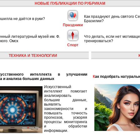
НОВЫЕ ПУБЛИКАЦИИ ПО РУБРИКАМ
Как празднуют день святого С
шилла не даётся в руки?
Бразилии?
Праздники
енный литературный музей им. Ф.
Что делать, если нет мотиваци
кого. Омск
тренироваться?
Спорт
ТЕХНИКА И ТЕХНОЛОГИИ
Как подобрать натураль
а и анализа больших данных
Искусственный
интеллект помогает
анализировать
большие данные,
выявлять
закономерности и
повышать точность
прогнозов, ускоряя
процессы мониторинга
и обработки
информации.