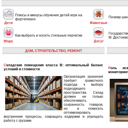
Плюсы и минусы обучения детей игре на
Почему шин
фортепиано
Дети
Животные
Государств
Как выбрать и носить стильные перчатки
М. Достоевс
Мода
Досуг
ДОМ, СТРОИТЕЛЬСТВО, РЕМОНТ
Складские помещения класса B: оптимальный баланс
Роль искусственного интеллекта в улучшении
условий и стоимости
мониторинг
Организация хранения
требует грамотного
подхода к выбору
подходящего
пространства. Склад
должен не только
обеспечивать
сохранность товаров,
но и помогать
оптимизировать
внутренние процессы, сокращать издержки и упрощать
работу с грузами.