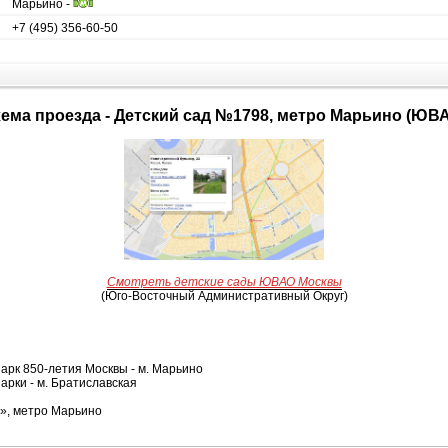
Марьино -
+7 (495) 356-60-50
Схема проезда - Детский сад №1798, метро Марьино (ЮВ
Смотреть детские сады ЮВАО Москвы
(Юго-Восточный Административный Округ)
арк 850-летия Москвы - м. Марьино
арки - м. Братиславская
», метро Марьино