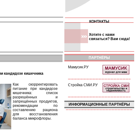
КОНТАКТЫ
Хотите с нами
связаться? Вам сюда!
ПАРТНЁРЫ
Мамусик.РУ
при кандидозе кишечника
Как скорректировать
Стройка СМИ.РУ
питание при кандидозе
кишечника: список
разрешённых и
запрещённых продуктов,
ИНФОРМАЦИОННЫЕ ПАРТНЁРЫ
рекомендации по
составлению рациона
для восстановления
баланса микрофлоры.