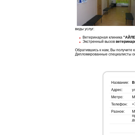
виды услуг:
Ветеринарная клиника
"АЙЛ
Экстренный вызов
ветеринар
Обратившись к нам, Вы получите
Дипломированные специалисты о
Название:
В
Адрес:
у
Метро:
М
Телефон:
+
Разное:
М
п
д