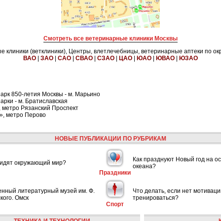
Смотреть все ветеринарные клиники Москвы
 клиники (ветклиники), Центры, влетлечебницы, ветеринарные аптеки по ок
ВАО
|
ЗАО
|
САО
|
СВАО
|
СЗАО
|
ЦАО
|
ЮАО
|
ЮВАО
|
ЮЗАО
арк 850-летия Москвы - м. Марьино
арки - м. Братиславская
 метро Рязанский Проспект
», метро Перово
НОВЫЕ ПУБЛИКАЦИИ ПО РУБРИКАМ
Как празднуют Новый год на ос
видят окружающий мир?
океана?
Праздники
енный литературный музей им. Ф.
Что делать, если нет мотиваци
кого. Омск
тренироваться?
Спорт