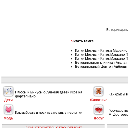
Ветеринарные
Читать также
Катки Москвы - Каток в Марьино
Катки Москвы - Каток Марьино П
Катки Москвы - Каток Марьино П
Ветеринарная клиника «Акела»,
Ветеринарный Центр «Айболит
Плюсы и минусы обучения детей игре на
Как крысы 
фортепиано
Дети
Животные
Государств
Как выбрать и носить стильные перчатки
М. Достоевс
Мода
Досуг