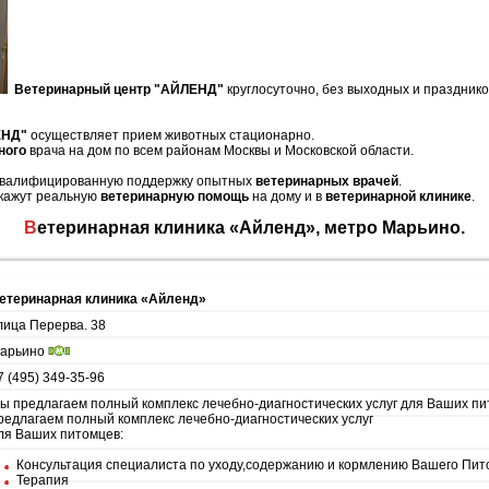
Ветеринарный центр "АЙЛЕНД"
круглосуточно, без выходных и праздник
ЕНД"
осуществляет прием животных стационарно.
ного
врача на дом по всем районам Москвы и Московской области.
 квалифицированную поддержку опытных
ветеринарных врачей
.
кажут реальную
ветеринарную помощь
на дому и в
ветеринарной клинике
.
Ветеринарная клиника «Айленд», метро Марьино.
етеринарная клиника «Айленд»
лица Перерва. 38
арьино
7 (495) 349-35-96
ы предлагаем полный комплекс лечебно-диагностических услуг для Ваших п
редлагаем полный комплекс лечебно-диагностических услуг
ля Ваших питомцев:
Консультация специалиста по уходу,содержанию и кормлению Вашего Пи
Терапия