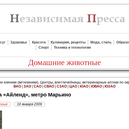
суг
Здоровье
Красота
Кулинария, рецепты
Мода, стиль
Образо
Спорт
Техника и технологии
Домашние животные
 клиники (ветклиники), Центры, влетлечебницы, ветеринарные аптеки по ок
ВАО
|
ЗАО
|
САО
|
СВАО
|
СЗАО
|
ЦАО
|
ЮАО
|
ЮВАО
|
ЮЗАО
ка «Айленд», метро Марьино
тные
16 января 2009