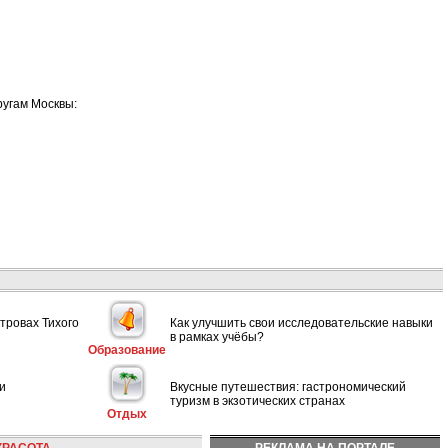
ругам Москвы:
тровах Тихого
Как улучшить свои исследовательские навыки
в рамках учёбы?
Образование
и
Вкусные путешествия: гастрономический
туризм в экзотических странах
Отдых