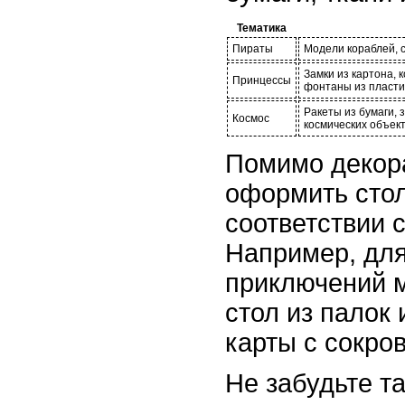
Тематика
Пираты
Модели кораблей, 
Замки из картона, 
Принцессы
фонтаны из пласти
Ракеты из бумаги, 
Космос
космических объек
Помимо декора
оформить стол
соответствии 
Например, для
приключений 
стол из палок 
карты с сокро
Не забудьте т