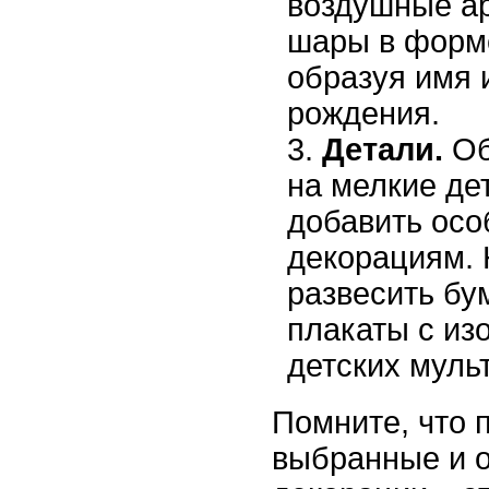
воздушные ар
шары в форме
образуя имя 
рождения.
Детали.
Об
на мелкие де
добавить ос
декорациям.
развесить бу
плакаты с из
детских муль
Помните, что 
выбранные и 