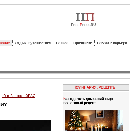
F
ree-
P
ress.
RU
вание
Отдых, путешествия
Разное
Праздники
Работа и карьера
КУЛИНАРИЯ, РЕЦЕПТЫ
|
Юго-Восток - ЮВАО
Как сделать домашний сыр:
пошаговый рецепт
ми?