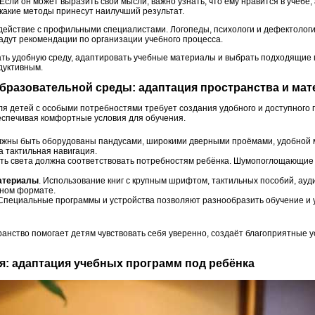
Если он может выразить свои мысли, важно узнать, что ему нравится в учёбе,
 какие методы принесут наилучший результат.
действие с профильными специалистами. Логопеды, психологи и дефектологи
адут рекомендации по организации учебного процесса.
ать удобную среду, адаптировать учебные материалы и выбрать подходящие 
дуктивным.
образовательной среды: адаптация пространства и ма
ля детей с особыми потребностями требует создания удобного и доступного 
еспечивая комфортные условия для обучения.
лжны быть оборудованы пандусами, широкими дверными проёмами, удобной м
 тактильная навигация.
сть света должна соответствовать потребностям ребёнка. Шумопоглощающие
атериалы
. Использование книг с крупным шрифтом, тактильных пособий, ауд
бном формате.
 Специальные программы и устройства позволяют разнообразить обучение и 
анство помогает детям чувствовать себя уверенно, создаёт благоприятные у
я: адаптация учебных программ под ребёнка