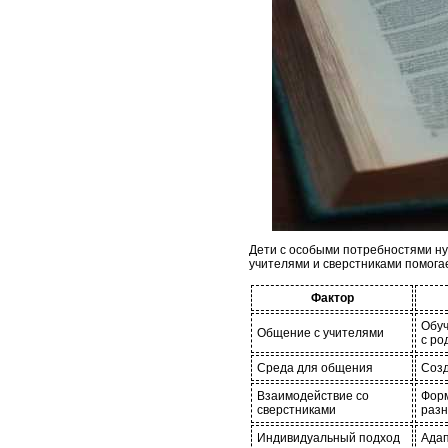
Дети с особыми потребностями ну
учителями и сверстниками помогае
Фактор
Обуч
Общение с учителями
с ро
Среда для общения
Созд
Взаимодействие со
Форм
сверстниками
разн
Индивидуальный подход
Адап