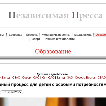
суг
Здоровье
Красота
Кулинария, рецепты
Мода, стиль
Образо
Спорт
Техника и технологии
Образование
Детские сады Москвы:
-Запад - СЗАО
|
Север - САО
|
Юг - ЮАО
|
Запад - ЗАО
|
Северо-Восток - СВАО
ебный процесс для детей с особыми потребностя
31 июля 2025