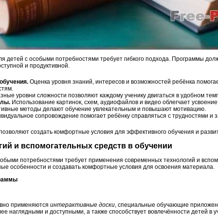
ля детей с особыми потребностями требует гибкого подхода. Программы до
ступной и продуктивной.
обучения.
Оценка уровня знаний, интересов и возможностей ребёнка помогае
стям.
зные уровни сложности позволяют каждому ученику двигаться в удобном тем
алы.
Использование картинок, схем, аудиофайлов и видео облегчает усвоени
ивные методы делают обучение увлекательным и повышают мотивацию.
видуальное сопровождение помогает ребёнку справляться с трудностями и з
озволяют создать комфортные условия для эффективного обучения и развит
гий и вспомогательных средств в обучении
собыми потребностями требует применения современных технологий и вспом
ые особенности и создавать комфортные условия для освоения материала.
граммы
ивно применяются
интерактивные доски
, специальные обучающие приложен
ее наглядными и доступными, а также способствует вовлечённости детей в у