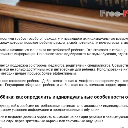
ностями требует особого подхода, учитывающего их индивидуальные возмож
реду, которая поможет ребенку раскрыть свой потенциал и почувствовать уве
лжна начинаться с анализа потребностей ребенка. Это включает в себя оцен
сприятия информации. На основе этого подбираются методы обучения, адап
ется поддержка со стороны педагогов, родителей и специалистов. Совместн
овится не только доступным, но и интересным для ребенка. Использование ин
 методик делает процесс более эффективным.
льное состояние ребенка. Доброжелательная атмосфера, поощрение успехов
ию. Регулярное общение с ребенком и обратная связь помогают корректирова
ебёнка: как определить индивидуальные особенности 
для детей с особыми потребностями начинается с анализа их индивидуальн
темпом усвоения информации и предпочтениями в обучении.
ли и педагоги должны обратить внимание на реакции ребёнка в разных учебн
 на слух, через зрительные образы или тактильные ощущения.