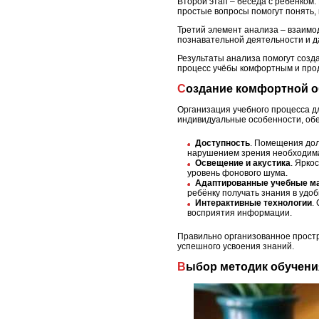
Второй этап – беседа с ребёнком. 
простые вопросы помогут понять,
Третий элемент анализа – взаимо
познавательной деятельности и д
Результаты анализа помогут созд
процесс учёбы комфортным и про
Создание комфортной 
Организация учебного процесса д
индивидуальные особенности, об
Доступность
. Помещения до
нарушением зрения необходима
Освещение и акустика
. Ярко
уровень фонового шума.
Адаптированные учебные м
ребёнку получать знания в удо
Интерактивные технологии
.
восприятия информации.
Правильно организованное простр
успешного усвоения знаний.
Выбор методик обучени