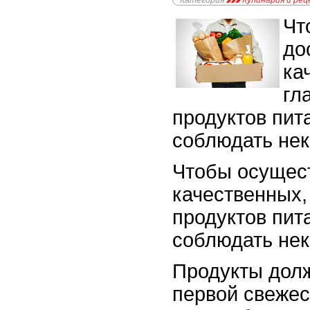
Категория
Кулинария и ре
Чт
до
ка
гл
продуктов пит
соблюдать нек
Чтобы осущест
качественных,
продуктов пит
соблюдать нек
Продукты дол
первой свежес