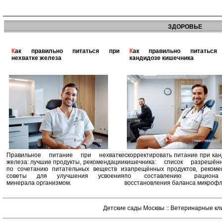
ЗДОРОВЬЕ
Как правильно питаться при
Как правильно питаться при
нехватке железа
кандидозе кишечника
Правильное питание при нехватке
скорректировать питание при ка
железа: лучшие продукты, рекомендации
кишечника: список разрешё
по сочетанию питательных веществ и
запрещённых продуктов, рекоме
советы для улучшения усвоения
по составлению рацион
минерала организмом.
восстановления баланса микроф
Детские сады Москвы
::
Ветеринарные кл