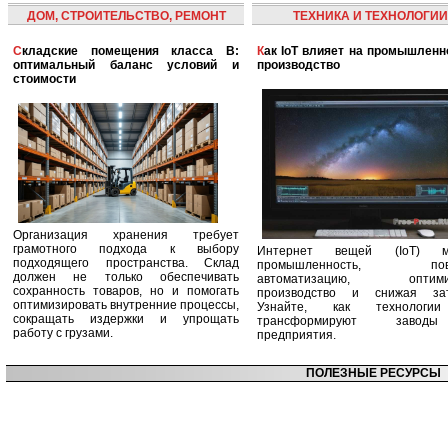
ДОМ, СТРОИТЕЛЬСТВО, РЕМОНТ
ТЕХНИКА И ТЕХНОЛОГИИ
Складские помещения класса B:
Как IoT влияет на промышленность и
оптимальный баланс условий и
производство
стоимости
Организация хранения требует
грамотного подхода к выбору
Интернет вещей (IoT) м
подходящего пространства. Склад
промышленность, пов
должен не только обеспечивать
автоматизацию, оптими
сохранность товаров, но и помогать
производство и снижая зат
оптимизировать внутренние процессы,
Узнайте, как технологи
сокращать издержки и упрощать
трансформируют заво
работу с грузами.
предприятия.
ПОЛЕЗНЫЕ РЕСУРСЫ