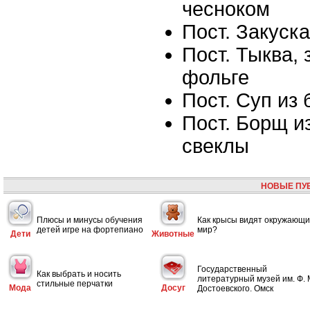
чесноком
Пост. Закуск
Пост. Тыква, 
фольге
Пост. Суп из
Пост. Борщ и
свеклы
НОВЫЕ ПУ
Плюсы и минусы обучения
Как крысы видят окружающ
детей игре на фортепиано
мир?
Дети
Животные
Государственный
Как выбрать и носить
литературный музей им. Ф. 
стильные перчатки
Мода
Досуг
Достоевского. Омск