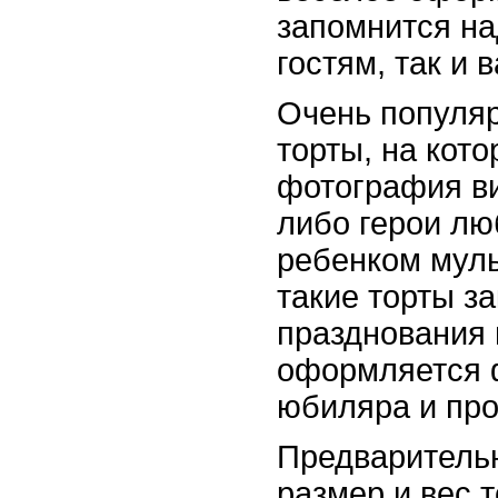
запомнится на
гостям, так и 
Очень популяр
торты, на кот
фотография в
либо герои л
ребенком мул
такие торты з
празднования 
оформляется 
юбиляра и пр
Предваритель
размер и вес т