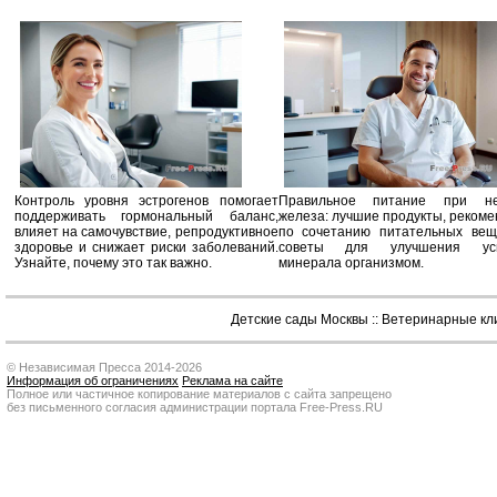
Контроль уровня эстрогенов помогает
Правильное питание при не
поддерживать гормональный баланс,
железа: лучшие продукты, реком
влияет на самочувствие, репродуктивное
по сочетанию питательных вещ
здоровье и снижает риски заболеваний.
советы для улучшения усв
Узнайте, почему это так важно.
минерала организмом.
Детские сады Москвы
::
Ветеринарные кл
© Независимая Пресса 2014-2026
Информация об ограничениях
Реклама на сайте
Полное или частичное копирование материалов с сайта запрещено
без письменного согласия администрации портала Free-Press.RU