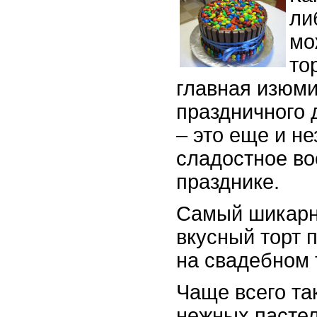
ли
мо
то
главная изюм
праздничного 
– это еще и н
сладостное в
празднике.
Самый шикарн
вкусный торт 
на свадебном 
Чаще всего та
нежных пастел