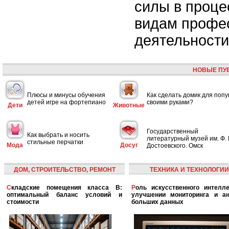
силы в проце
видам профе
деятельности
НОВЫЕ ПУ
Плюсы и минусы обучения
Как сделать домик для попу
детей игре на фортепиано
своими руками?
Дети
Животные
Государственный
Как выбрать и носить
литературный музей им. Ф. 
стильные перчатки
Мода
Досуг
Достоевского. Омск
ДОМ, СТРОИТЕЛЬСТВО, РЕМОНТ
ТЕХНИКА И ТЕХНОЛОГИИ
Складские помещения класса B:
Роль искусственного интеллекта в
оптимальный баланс условий и
улучшении мониторинга и ан
стоимости
больших данных