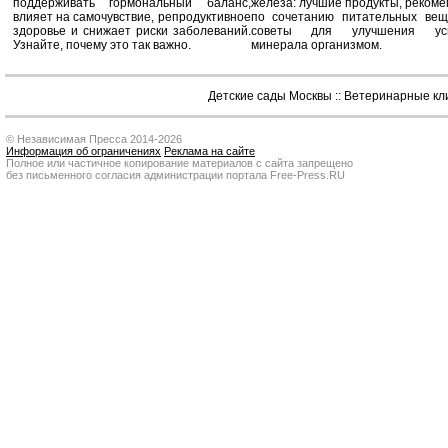
поддерживать гормональный баланс,
железа: лучшие продукты, реком
влияет на самочувствие, репродуктивное
по сочетанию питательных вещ
здоровье и снижает риски заболеваний.
советы для улучшения усв
Узнайте, почему это так важно.
минерала организмом.
Детские сады Москвы
::
Ветеринарные кл
© Независимая Пресса 2014-2026
Информация об ограничениях
Реклама на сайте
Полное или частичное копирование материалов с сайта запрещено
без письменного согласия администрации портала Free-Press.RU