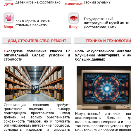
детей игре на фортепиано
своими руками?
Дети
Животные
Государственный
Как выбрать и носить
литературный музей им. Ф. 
стильные перчатки
Мода
Досуг
Достоевского. Омск
ДОМ, СТРОИТЕЛЬСТВО, РЕМОНТ
ТЕХНИКА И ТЕХНОЛОГИИ
Складские помещения класса B:
Роль искусственного интеллекта в
оптимальный баланс условий и
улучшении мониторинга и ан
стоимости
больших данных
Организация хранения требует
грамотного подхода к выбору
подходящего пространства. Склад
Искусственный интеллект по
должен не только обеспечивать
анализировать большие да
сохранность товаров, но и помогать
выявлять закономерности и по
оптимизировать внутренние процессы,
точность прогнозов, ускоряя пр
сокращать издержки и упрощать
мониторинга и обработки инфор