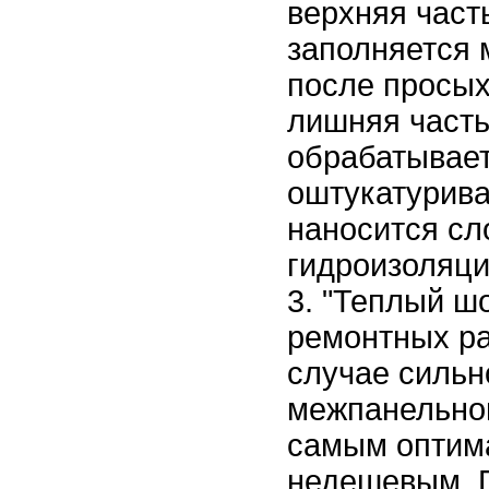
верхняя част
заполняется 
после просых
лишняя часть
обрабатывает
оштукатурива
наносится сл
гидроизоляци
"Теплый шо
ремонтных ра
случае сильн
межпанельног
самым оптима
недешевым. 