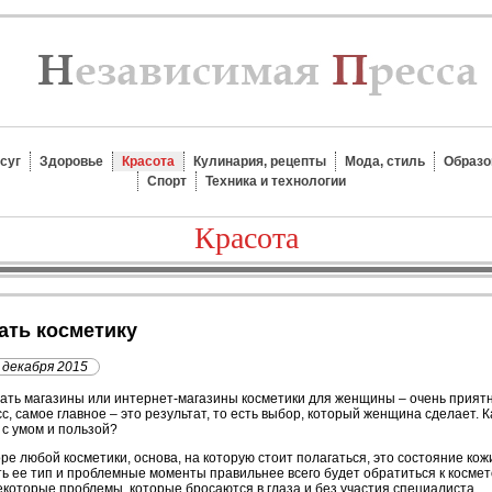
суг
Здоровье
Красота
Кулинария, рецепты
Мода, стиль
Образо
Спорт
Техника и технологии
Красота
ать косметику
 декабря 2015
ть магазины или интернет-магазины косметики для женщины – очень приятн
с, самое главное – это результат, то есть выбор, который женщина сделает. 
 с умом и пользой?
ре любой косметики, основа, на которую стоит полагаться, это состояние кожи
ь ее тип и проблемные моменты правильнее всего будет обратиться к космето
екоторые проблемы, которые бросаются в глаза и без участия специалиста.