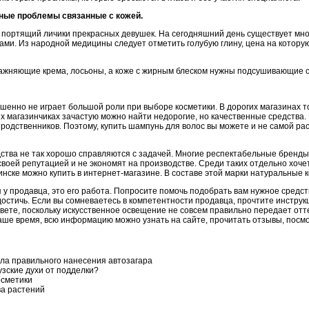
ные проблемы связанные с кожей.
 портящий личики прекрасных девушек. На сегодняшний день существует мно
ми. Из народной медицины следует отметить голубую глину, цена на которую 
ажняющие крема, лосьоны, а коже с жирным блеском нужны подсушивающие с
ршенно не играет большой роли при выборе косметики. В дорогих магазинах 
х магазинчиках зачастую можно найти недорогие, но качественные средства.
 родственников. Поэтому, купить шампунь для волос вы можете и не самой ра
едства не так хорошо справляются с задачей. Многие респектабельные бренд
своей репутацией и не экономят на производстве. Среди таких отдельно хоче
инске можно купить в интернет-магазине. В составе этой марки натуральные 
 у продавца, это его работа. Попросите помочь подобрать вам нужное средст
остичь. Если вы сомневаетесь в компетентности продавца, прочтите инструк
вете, поскольку искусственное освещение не совсем правильно передает отт
ваше время, всю информацию можно узнать на сайте, прочитать отзывы, посм
ила правильного нанесения автозагара
зские духи от подделки?
осметики
ва растений