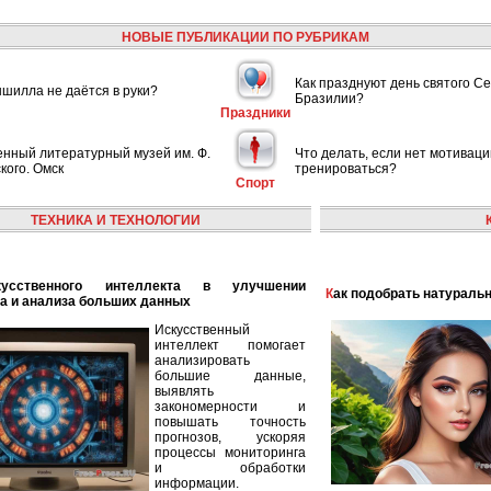
НОВЫЕ ПУБЛИКАЦИИ ПО РУБРИКАМ
Как празднуют день святого С
шилла не даётся в руки?
Бразилии?
Праздники
енный литературный музей им. Ф.
Что делать, если нет мотиваци
кого. Омск
тренироваться?
Спорт
ТЕХНИКА И ТЕХНОЛОГИИ
Как подобрать натураль
а и анализа больших данных
Искусственный
интеллект помогает
анализировать
большие данные,
выявлять
закономерности и
повышать точность
прогнозов, ускоряя
процессы мониторинга
и обработки
информации.