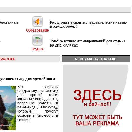
ебастьяна в
Как улучшить свои исследовательские навыки
в рамках учёбы?
Образование
и
Топ-5 экзотических направлений для отдыха
на диких пляжах
Отдых
КРАСОТА
РЕКЛАМА НА ПОРТАЛЕ
ную косметику для зрелой кожи
Как выбрать
натуральную косметику
для зрелой кожи:
ключевые ингредиенты,
полезные советы и
рекомендации по уходу,
которые помогут
сохранить упругость и
сияние.