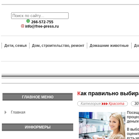
266-572-755
info@free-press.ru
Дети, семья
Дом, строительство, ремонт
Домашние животные
До
Как правильно выбир
ГЛАВНОЕ МЕНЮ
Категория
Красота
30
Главная
Посеща
процес
деньги
ИНФОРМЕРЫ
В выбо
оценит
есть н