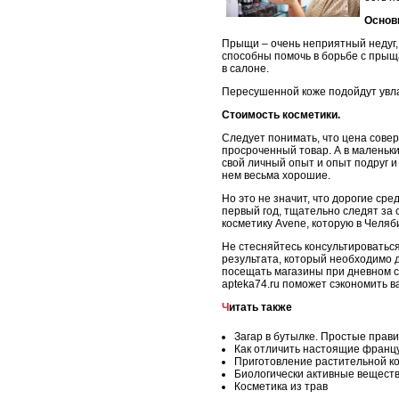
Основ
Прыщи – очень неприятный недуг,
способны помочь в борьбе с прыща
в салоне.
Пересушенной коже подойдут увл
Стоимость косметики.
Следует понимать, что цена сове
просроченный товар. А в маленьки
свой личный опыт и опыт подруг и
нем весьма хорошие.
Но это не значит, что дорогие ср
первый год, тщательно следят за 
косметику Avene, которую в Челяб
Не стесняйтесь консультироваться
результата, который необходимо д
посещать магазины при дневном с
apteka74.ru поможет сэкономить 
Читать также
Загар в бутылке. Простые прав
Как отличить настоящие францу
Приготовление растительной к
Биологически активные вещест
Косметика из трав