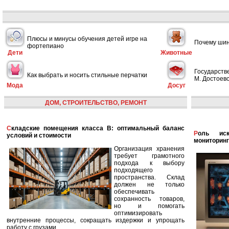
Плюсы и минусы обучения детей игре на
Почему шин
фортепиано
Дети
Животные
Государств
Как выбрать и носить стильные перчатки
М. Достоевс
Мода
Досуг
ДОМ, СТРОИТЕЛЬСТВО, РЕМОНТ
Складские помещения класса B: оптимальный баланс
Роль искусственного интеллекта в улучшении
условий и стоимости
мониторинг
Организация хранения
требует грамотного
подхода к выбору
подходящего
пространства. Склад
должен не только
обеспечивать
сохранность товаров,
но и помогать
оптимизировать
внутренние процессы, сокращать издержки и упрощать
работу с грузами.