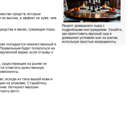
жество средств, которые
не высока, а эффект не хуже, чем
Рецепт домашнего сыра с
редства и маски, сужающие поры.
подробными инструкциями. Узнайте,
как приготовить вкусный сыр в
домашних условиях шаг за шагом,
используя простые ингредиенты.
тоже попадается некачественный и
 Правильным будет полагаться на
скрученной марки, если отзывы о
ы, существующие на рынке не
тся отметить качественную
компоненты.
во, исходя из типа вашей кожи и
цию на упаковке. Старайтесь
енки. Интернет-магазин
отреть фото.