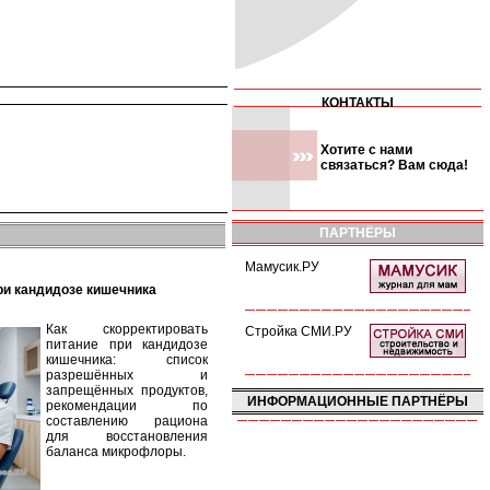
КОНТАКТЫ
Хотите с нами
связаться? Вам сюда!
ПАРТНЁРЫ
Мамусик.РУ
при кандидозе кишечника
Как скорректировать
Стройка СМИ.РУ
питание при кандидозе
кишечника: список
разрешённых и
запрещённых продуктов,
ИНФОРМАЦИОННЫЕ ПАРТНЁРЫ
рекомендации по
составлению рациона
для восстановления
баланса микрофлоры.