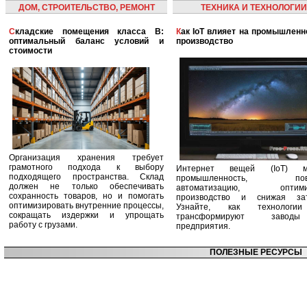
ДОМ, СТРОИТЕЛЬСТВО, РЕМОНТ
ТЕХНИКА И ТЕХНОЛОГИИ
Складские помещения класса B:
Как IoT влияет на промышленность и
оптимальный баланс условий и
производство
стоимости
Организация хранения требует
грамотного подхода к выбору
Интернет вещей (IoT) м
подходящего пространства. Склад
промышленность, пов
должен не только обеспечивать
автоматизацию, оптими
сохранность товаров, но и помогать
производство и снижая зат
оптимизировать внутренние процессы,
Узнайте, как технологи
сокращать издержки и упрощать
трансформируют заво
работу с грузами.
предприятия.
ПОЛЕЗНЫЕ РЕСУРСЫ