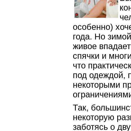
ко
че
особенно) хоч
года. Но зимой
живое впадает
спячки и многи
что практичес
под одеждой, 
некоторыми п
ограничениями
Так, большинс
некоторую раз
заботясь о дву