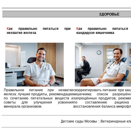
ЗДОРОВЬЕ
Как правильно питаться при
Как правильно питаться при
нехватке железа
кандидозе кишечника
Правильное питание при нехватке
скорректировать питание при ка
железа: лучшие продукты, рекомендации
кишечника: список разрешё
по сочетанию питательных веществ и
запрещённых продуктов, рекоме
советы для улучшения усвоения
по составлению рацион
минерала организмом.
восстановления баланса микроф
Детские сады Москвы
::
Ветеринарные кл