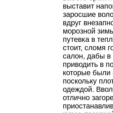
выставит напо
заросшие воло
вдруг внезапн
морозной зим
путевка в тепл
стоит, сломя г
салон, дабы в
приводить в п
которые были
поскольку пло
одеждой. Ввол
отлично загор
приостанавли