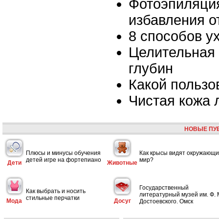
Фотоэпиляция
избавления о
8 способов у
Целительная 
глубин
Какой пользо
Чистая кожа 
НОВЫЕ ПУ
Плюсы и минусы обучения
Как крысы видят окружающ
детей игре на фортепиано
мир?
Дети
Животные
Государственный
Как выбрать и носить
литературный музей им. Ф. 
стильные перчатки
Мода
Досуг
Достоевского. Омск