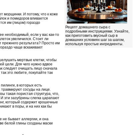
ет морщинки. И потому, что к коже
яблок и помидоров вливается
ся им (лицом) гораздо
Рецепт домашнего сыра с
подробными инструкциями. Узнайте,
ее необходимый, если у вас как-то
как приготовить вкусный сыр в
клеток увеличился. Стоит ли
домашних условиях шаг за шагом,
 прежнего результата? Просто им
используя простые ингредиенты.
 гораздо чаще вскакивают
тшелушить мертвые клетки, чтобы
й цели. Для чего нужно вдвое
как следует очищать лицо сначала
так это любите, покупайте так
 пилинги, в которых есть
а травмируют сосуды на лице.
зы такая пористая структура, что,
 И эти зазубрины слегка царапают
линг, который содержит крошечные
кают в поры, и на них как бы
е не бывает аллергии, и она
ове белой глины созданы маски