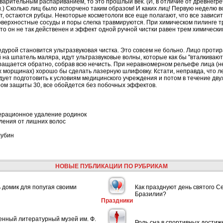
дварительным распариванием, то это прошлый век. (И, в отличие от древнегре
.) Сколько лиц было испорчено таким образом! И каких лиц! Первую неделю вс
, остаются рубцы. Некоторые косметологи все еще полагают, что все зависит 
верхностные сосуды и поры слегка травмируются. При химическом пилинге тра
что он не так действенен и эффект одной ручной чистки равен трем химически
урой становится ультразвуковая чистка. Это совсем не больно. Лицо протир
на шпатель маляра, идут ультразвуковые волны, которые как бы "вталкивают"
вращается обратно, собрав всю нечисть. При неравномерном рельефе лица (
х морщинах) хорошо бы сделать лазерную шлифовку. Кстати, неправда, что 
едует подготовить к условиям медицинского учреждения и потом в течение дв
ом защиты 30, все обойдется без побочных эффектов.
перационное удаление родинок
ления от лишних волос
лубин
НОВЫЕ ПУБЛИКАЦИИ ПО РУБРИКАМ
ь домик для попугая своими
Как празднуют день святого С
Бразилии?
Праздники
енный литературный музей им. Ф.
Роль сна в спортивных достиж