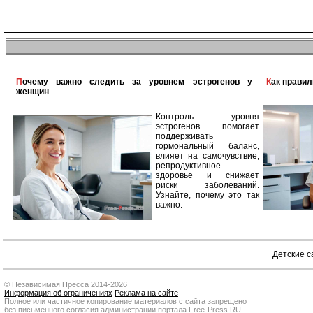
Почему важно следить за уровнем эстрогенов у
Как прави
женщин
Контроль уровня
эстрогенов помогает
поддерживать
гормональный баланс,
влияет на самочувствие,
репродуктивное
здоровье и снижает
риски заболеваний.
Узнайте, почему это так
важно.
Детские 
© Независимая Пресса 2014-2026
Информация об ограничениях
Реклама на сайте
Полное или частичное копирование материалов с сайта запрещено
без письменного согласия администрации портала Free-Press.RU