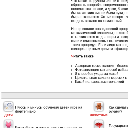
Что касается ручной чистки с пре
сбросить с корабля современности
появляются прыщи, и даже, бывает
бы талантливыми ни были руки, по
бы растворяется. Хоть и говорят, 
сходить в салон на химический.
И еще вполне повседневной процед
металлической пластины, похожей 
отталкивается от дна поры и воз
сыпи и слишком явных статически
таких процедур. Если лицо как сл
солнцезащитным кремом с фактор
Читать также
Лазерная косметология - безо
Фотоэпиляция как способ избав
8 способов ухода за кожей
Целительная сила из морских г
Какой пользоваться мочалкой
Плюсы и минусы обучения детей игре на
Как сделат
фортепиано
руками?
Дети
Животные
Государств
Как выбрать и носить стильные перчатки