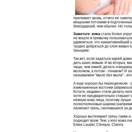
приливает кровь, отчего ее самоч
мощными потоками в подточенный 
благодарней, чем обычно. Но толь
Заметьте
:
кожа
стала более упруг
не вошло в привычку пользоваться
удивляться, что наиактивнейший 
трудно добраться до слоя живых к
прыщики.
Так вот, если задаться идеей дов
дать шанс живым. И во-вторых, м
чаще, чем зимой, делать очищающи
молочком, а потом - тоником? И з
называемое "мыло без мыла" - ег
А еще хорошо бы периодически - ра
измельченные косточки (абрикосов
Кстати, недавно стали делать пил
хотя ее предварительно стирают в
нежную кожу лица, поэтому лучше 
полиэтиленовые шарики (например
налипает грязь, скопившаяся за д
Хорошо вытягивают грязь также и р
подходит всем. Тем, у кого кожа 
Estee Lauder, Clinique, Clarins.