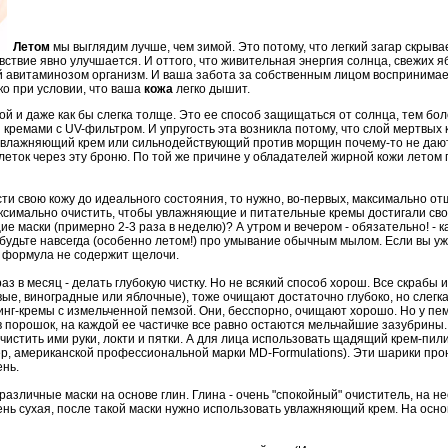
Летом
мы выглядим лучше, чем зимой. Это потому, что легкий загар скрыва
увствие явно улучшается. И оттого, что живительная энергия солнца, свежих 
авитаминозом организм. И ваша забота за собственным лицом воспринимает
ко при условии, что ваша
кожа
легко дышит.
ой и даже как бы слегка толще. Это ее способ защищаться от солнца, тем бол
 кремами с UV-фильтром. И упругость эта возникла потому, что слой мертвых 
увлажняющий крем или сильнодействующий против морщин почему-то не дают
леток через эту броню. По той же причине у обладателей жирной кожи летом
ести свою кожу до идеального состояния, то нужно, во-первых, максимально о
аксимально очистить, чтобы увлажняющие и питательные кремы достигали свое
е маски (примерно 2-3 раза в неделю)? А утром и вечером - обязательно! - 
абудьте навсегда (особенно летом!) про умывание обычным мылом. Если вы уж 
о формула не содержит щелочи.
з в месяц - делать глубокую чистку. Но не всякий способ хорош. Все скрабы и
ые, виноградные или яблочные), тоже очищают достаточно глубоко, но слегк
инг-кремы с измельченной пемзой. Они, бесспорно, очищают хорошо. Но у пем
 порошок, на каждой ее частичке все равно остаются мельчайшие зазубрины.
чистить ими руки, локти и пятки. А для лица использовать щадящий крем-пи
, американской профессиональной марки MD-Formulations). Эти шарики прони
ень.
азличные маски на основе глин. Глина - очень "спокойный" очиститель, на не
очень сухая, после такой маски нужно использовать увлажняющий крем. На осн