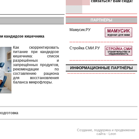
связаться? Вам сюда!
ПАРТНЁРЫ
Мамусик.РУ
при кандидозе кишечника
Как скорректировать
Стройка СМИ.РУ
питание при кандидозе
кишечника: список
разрешённых и
запрещённых продуктов,
ИНФОРМАЦИОННЫЕ ПАРТНЁРЫ
рекомендации по
составлению рациона
для восстановления
баланса микрофлоры.
подготовка
Создание, поддержка и продвижение
сайта - Leon