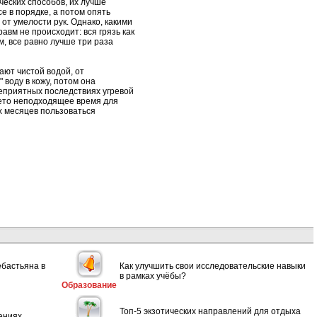
ческих способов, их лучше
е в порядке, а потом опять
от умелости рук. Однако, какими
вм не происходит: вся грязь как
м, все равно лучше три раза
ают чистой водой, от
 воду в кожу, потом она
неприятных последствиях угревой
лето неподходящее время для
ух месяцев пользоваться
ебастьяна в
Как улучшить свои исследовательские навыки
в рамках учёбы?
Образование
Топ-5 экзотических направлений для отдыха
ениях