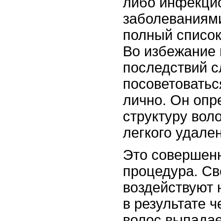
либо инфекци
заболеваниями
полный список
Во избежание
последствий с
посоветовать
лично. Он опр
структуру вол
легкого удале
Это совершен
процедура. С
воздействуют 
в результате ч
волос выпадае