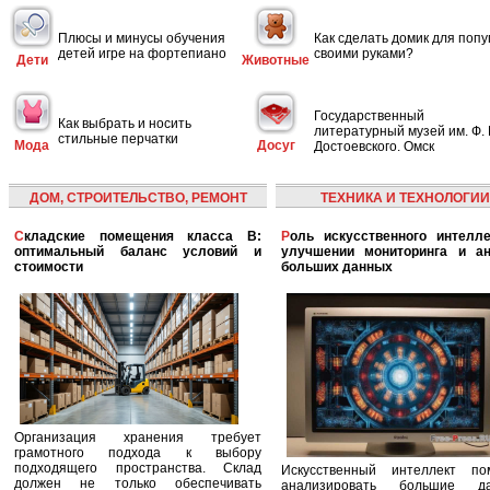
Плюсы и минусы обучения
Как сделать домик для попу
детей игре на фортепиано
своими руками?
Дети
Животные
Государственный
Как выбрать и носить
литературный музей им. Ф. 
стильные перчатки
Мода
Досуг
Достоевского. Омск
ДОМ, СТРОИТЕЛЬСТВО, РЕМОНТ
ТЕХНИКА И ТЕХНОЛОГИИ
Складские помещения класса B:
Роль искусственного интеллекта в
оптимальный баланс условий и
улучшении мониторинга и ан
стоимости
больших данных
Организация хранения требует
грамотного подхода к выбору
подходящего пространства. Склад
Искусственный интеллект по
должен не только обеспечивать
анализировать большие да