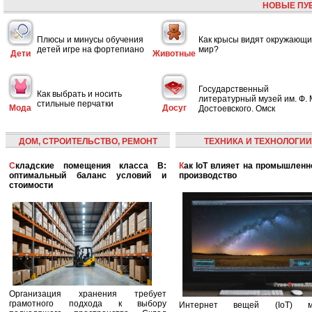
НОВЫЕ ПУ
Плюсы и минусы обучения
Как крысы видят окружающ
детей игре на фортепиано
мир?
Дети
Животные
Государственный
Как выбрать и носить
литературный музей им. Ф. 
стильные перчатки
Мода
Досуг
Достоевского. Омск
ДОМ, СТРОИТЕЛЬСТВО, РЕМОНТ
ТЕХНИКА И ТЕХНОЛОГИИ
Складские помещения класса B:
Как IoT влияет на промышленность и
оптимальный баланс условий и
производство
стоимости
Организация хранения требует
грамотного подхода к выбору
Интернет вещей (IoT) м