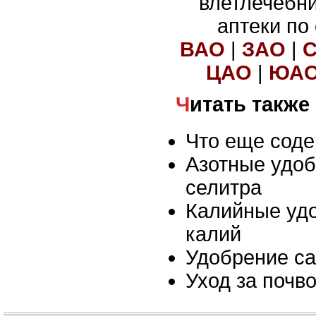
влетлечебн
аптеки по
ВАО
|
ЗАО
|
ЦАО
|
ЮА
Читать также
Что еще соде
Азотные удо
селитра
Калийные уд
калий
Удобрение с
Уход за почв