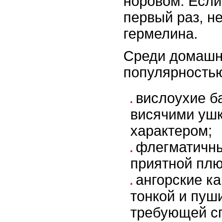
норовом. Если
первый раз, не
гермелина.
Среди домашн
популярностью
вислоухие б
висячими уш
характером;
флегматичны
приятной пл
ангорские к
тонкой и пуш
требующей сп