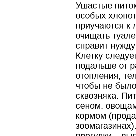
Ушастые пито
особых хлопот
приучаются к 
очищать туале
справит нужду
Клетку следуе
подальше от р
отопления, те
чтобы не было
сквозняка. Пи
сеном, овоща
кормом (прода
зоомагазинах)
прогулки – вы