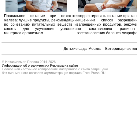
Правильное питание при нехватке
скорректировать питание при ка
железа: лучшие продукты, рекомендации
кишечника: список разрешё
по сочетанию питательных веществ и
запрещённых продуктов, рекоме
советы для улучшения усвоения
по составлению рацион
минерала организмом.
восстановления баланса микроф
Детские сады Москвы
::
Ветеринарные кл
© Независимая Пресса 2014-2026
Информация об ограничениях
Реклама на сайте
Полное или частичное копирование материалов с сайта запрещено
без письменного согласия администрации портала Free-Press.RU