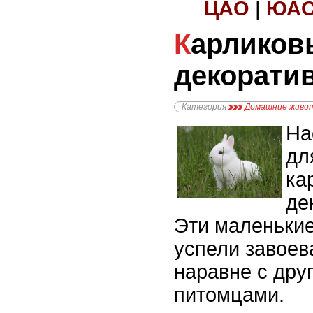
ЦАО
|
ЮА
Карликовые
декорати
Категория
Домашние живо
На
дл
ка
де
Эти маленьки
успели завоев
наравне с др
питомцами.