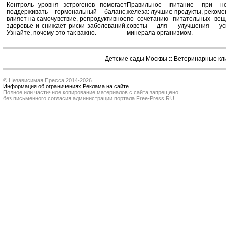
Контроль уровня эстрогенов помогает
Правильное питание при не
поддерживать гормональный баланс,
железа: лучшие продукты, реком
влияет на самочувствие, репродуктивное
по сочетанию питательных вещ
здоровье и снижает риски заболеваний.
советы для улучшения усв
Узнайте, почему это так важно.
минерала организмом.
Детские сады Москвы
::
Ветеринарные кл
© Независимая Пресса 2014-2026
Информация об ограничениях
Реклама на сайте
Полное или частичное копирование материалов с сайта запрещено
без письменного согласия администрации портала Free-Press.RU