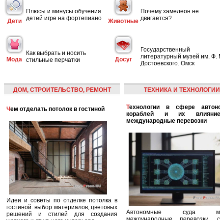
Плюсы и минусы обучения
Почему хамелеон не
детей игре на фортепиано
двигается?
Дети
Животные
Государственный
Как выбрать и носить
литературный музей им. Ф. 
Мода
Досуг
стильные перчатки
Достоевского. Омск
ДОМ, СТРОИТЕЛЬСТВО, РЕМОНТ
ТЕХНИКА И ТЕХНОЛОГИИ
Технологии в сфере автономных
Чем отделать потолок в гостиной
кораблей и их влияни
международные перевозки
Идеи и советы по отделке потолка в
гостиной: выбор материалов, цветовых
Автономные суда ме
решений и стилей для создания
международные перевозки, с