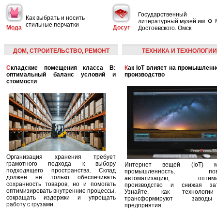
Государственный
Как выбрать и носить
литературный музей им. Ф. 
стильные перчатки
Мода
Досуг
Достоевского. Омск
ДОМ, СТРОИТЕЛЬСТВО, РЕМОНТ
ТЕХНИКА И ТЕХНОЛОГИИ
Складские помещения класса B:
Как IoT влияет на промышленность и
оптимальный баланс условий и
производство
стоимости
Организация хранения требует
грамотного подхода к выбору
Интернет вещей (IoT) м
подходящего пространства. Склад
промышленность, пов
должен не только обеспечивать
автоматизацию, оптими
сохранность товаров, но и помогать
производство и снижая зат
оптимизировать внутренние процессы,
Узнайте, как технологи
сокращать издержки и упрощать
трансформируют заво
работу с грузами.
предприятия.