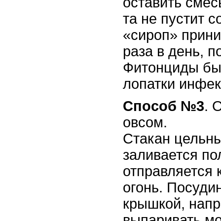
оставить смесь
та не пустит 
«сироп» прини
раза в день, п
Фитонциды бы
лопатки инфе
С
пособ №3
. 
овсом.
Стакан цельны
заливается по
отправляется 
огонь. Посуди
крышкой, напр
выпаривать мо