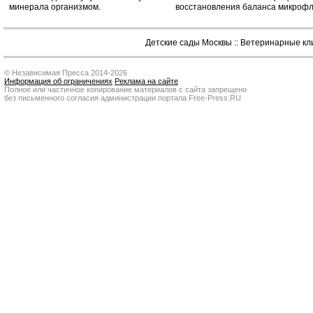
минерала организмом.
восстановления баланса микроф
Детские сады Москвы
::
Ветеринарные кл
© Независимая Пресса 2014-2026
Информация об ограничениях
Реклама на сайте
Полное или частичное копирование материалов с сайта запрещено
без письменного согласия администрации портала Free-Press.RU