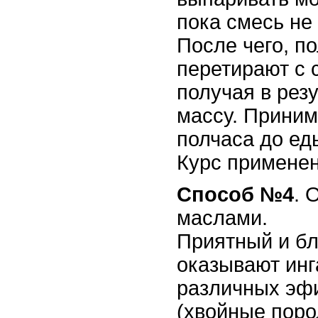
пока смесь не
После чего, п
перетирают с 
получая в рез
массу. Приним
полчаса до еды
Курс применен
С
пособ №4
. 
маслами.
Приятный и б
оказывают инг
различных эф
(хвойные поро