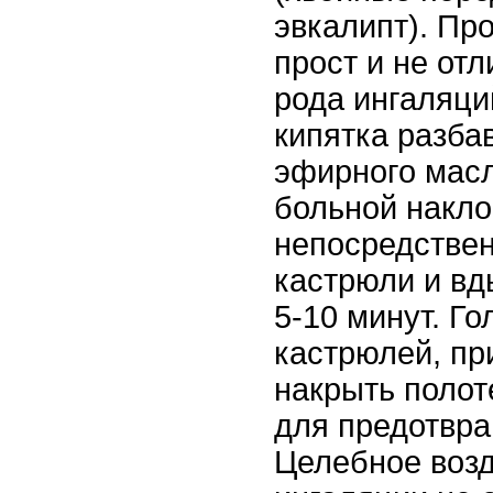
эвкалипт). Пр
прост и не отл
рода ингаляци
кипятка разба
эфирного масл
больной накло
непосредствен
кастрюли и вд
5-10 минут. Го
кастрюлей, пр
накрыть поло
для предотвра
Целебное возд