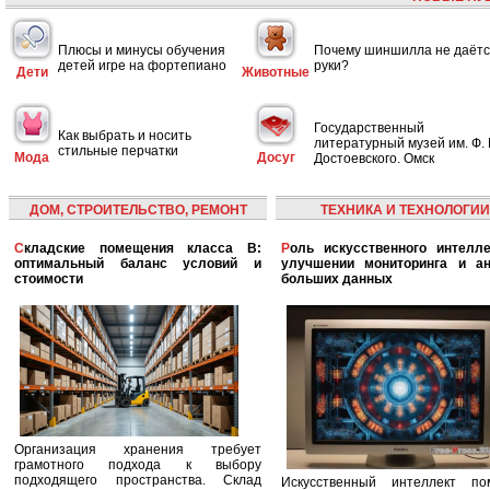
Плюсы и минусы обучения
Почему шиншилла не даётс
детей игре на фортепиано
руки?
Дети
Животные
Государственный
Как выбрать и носить
литературный музей им. Ф. 
стильные перчатки
Мода
Досуг
Достоевского. Омск
ДОМ, СТРОИТЕЛЬСТВО, РЕМОНТ
ТЕХНИКА И ТЕХНОЛОГИИ
Складские помещения класса B:
Роль искусственного интеллекта в
оптимальный баланс условий и
улучшении мониторинга и ан
стоимости
больших данных
Организация хранения требует
грамотного подхода к выбору
подходящего пространства. Склад
Искусственный интеллект по