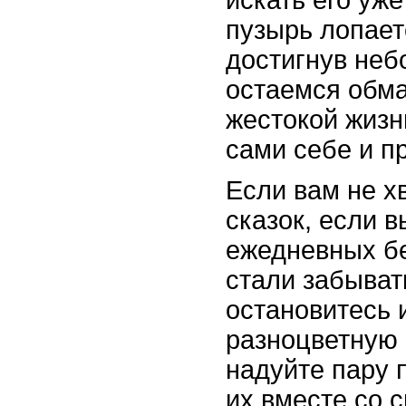
искать его уж
пузырь лопаетс
достигнув неб
остаемся обм
жестокой жизн
сами себе и п
Если вам не х
сказок, если в
ежедневных бе
стали забывать
остановитесь 
разноцветную 
надуйте пару 
их вместе со 