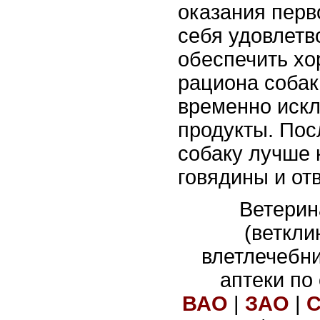
оказания перв
себя удовлетв
обеспечить хо
рациона соба
временно иск
продукты. Пос
собаку лучше 
говядины и от
Ветерин
(веткли
влетлечебн
аптеки по
ВАО
|
ЗАО
|