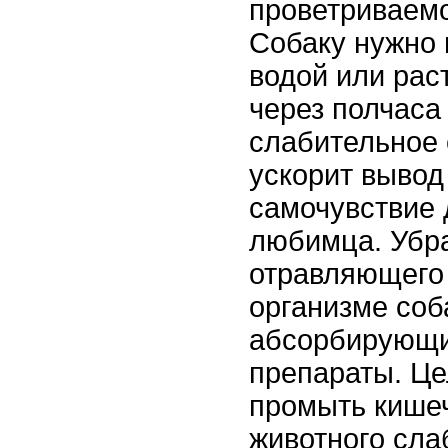
проветриваем
Собаку нужно 
водой или рас
через полчаса
слабительное 
ускорит вывод
самочувствие
любимца. Убра
отравляющего
организме соб
абсорбирующи
препараты. Ц
промыть кишеч
животного сл