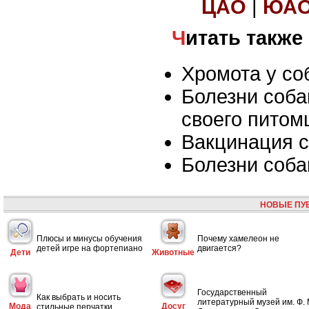
ЦАО
|
ЮА
Читать также
Хромота у со
Болезни соба
своего питом
Вакцинация с
Болезни соба
НОВЫЕ ПУ
Плюсы и минусы обучения
Почему хамелеон не
детей игре на фортепиано
двигается?
Дети
Животные
Государственный
Как выбрать и носить
литературный музей им. Ф. 
Мода
Досуг
стильные перчатки