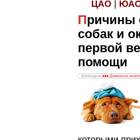
ЦАО
|
ЮА
Причины отравления у
собак и о
первой в
помощи
Категория
Домашние живо
которыми прих