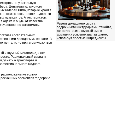
осмотреть на уникальную
фера. Ценители культурного
ых галерей Рима, которые хранят
ют возможность посетить десятки
ых музыкантов. А тех туристов,
я одежа и обувь от известны
Рецепт домашнего сыра с
о существенно сэкономить,
подробными инструкциями. Узнайте,
как приготовить вкусный сыр в
домашних условиях шаг за шагом,
рогатива состоятельных
используя простые ингредиенты.
чественными брендовыми вещами. В
но мечтали, но при этом уложиться
ый и шумный мегаполис, и без
просто. Рациональный вариант —
, узнать о транспорте и
профессионального модного
ь расположены не только
й роскошных элементов гардероба