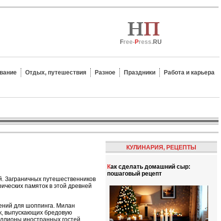
F
ree-
P
ress.
RU
вание
Отдых, путешествия
Разное
Праздники
Работа и карьера
КУЛИНАРИЯ, РЕЦЕПТЫ
Как сделать домашний сыр:
пошаговый рецепт
й. Заграничных путешественников
ических памяток в этой древней
лений для шоппинга. Милан
ик, выпускающих бредовую
миллионы иностранных гостей