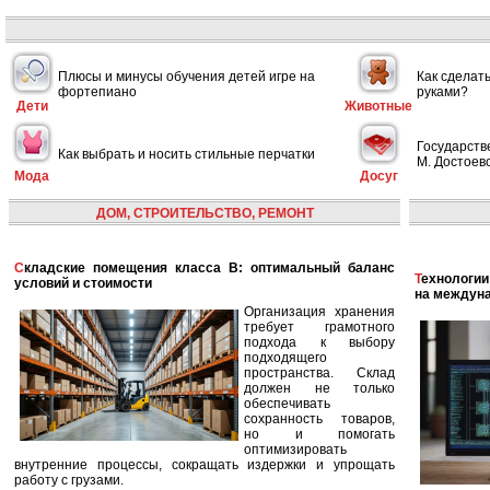
Плюсы и минусы обучения детей игре на
Как сделат
фортепиано
руками?
Дети
Животные
Государств
Как выбрать и носить стильные перчатки
М. Достоевс
Мода
Досуг
ДОМ, СТРОИТЕЛЬСТВО, РЕМОНТ
Складские помещения класса B: оптимальный баланс
Технологии в сфере автономных кораблей и их влияние
условий и стоимости
на междун
Организация хранения
требует грамотного
подхода к выбору
подходящего
пространства. Склад
должен не только
обеспечивать
сохранность товаров,
но и помогать
оптимизировать
внутренние процессы, сокращать издержки и упрощать
работу с грузами.