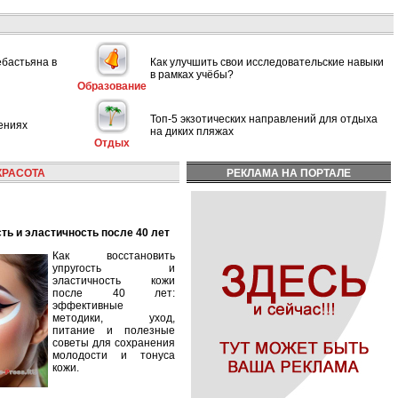
ебастьяна в
Как улучшить свои исследовательские навыки
в рамках учёбы?
Образование
Топ-5 экзотических направлений для отдыха
ениях
на диких пляжах
Отдых
КРАСОТА
РЕКЛАМА НА ПОРТАЛЕ
сть и эластичность после 40 лет
Как восстановить
упругость и
эластичность кожи
после 40 лет:
эффективные
методики, уход,
питание и полезные
советы для сохранения
молодости и тонуса
кожи.