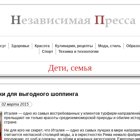
суг
Здоровье
Красота
Кулинария, рецепты
Мода, стиль
Образо
Спорт
Техника и технологии
Дети, семья
ики для выгодного шоппинга
02 марта 2015
И
талия — одно из самых востребованных у клиентов турфирм направлени
прельщают не только красоты средиземноморской природы и обилие истор
стране.
Не для кого не секрет, что Италия — одно из самых лучших в мире направ
считается негласной столицей моды, а в окрестностях Рима немало фабр
продукцию, от шуб и одежды, до обуви и кожаных аксессуаров. Ежегодно 