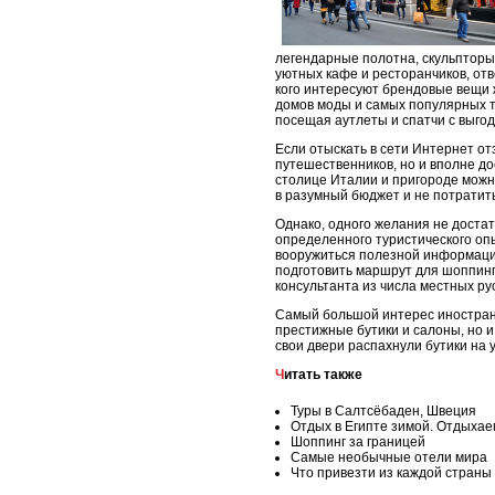
легендарные полотна, скульпторы
уютных кафе и ресторанчиков, отв
кого интересуют брендовые вещи ж
домов моды и самых популярных то
посещая аутлеты и спатчи с выго
Если отыскать в сети Интернет от
путешественников, но и вполне д
столице Италии и пригороде можно
в разумный бюджет и не потратит
Однако, одного желания не доста
определенного туристического оп
вооружиться полезной информацией
подготовить маршрут для шоппинг
консультанта из числа местных р
Самый большой интерес иностранн
престижные бутики и салоны, но 
свои двери распахнули бутики на 
Читать также
Туры в Салтсёбаден, Швеция
Отдых в Египте зимой. Отдыхае
Шоппинг за границей
Самые необычные отели мира
Что привезти из каждой страны