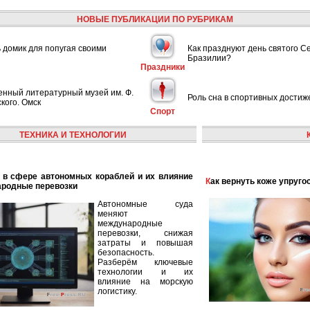
НОВЫЕ ПУБЛИКАЦИИ ПО РУБРИКАМ
ь домик для попугая своими
Как празднуют день святого С
Бразилии?
Праздники
енный литературный музей им. Ф.
Роль сна в спортивных достиж
кого. Омск
Спорт
ТЕХНИКА И ТЕХНОЛОГИИ
Как вернуть коже упруго
ародные перевозки
Автономные суда
меняют
международные
перевозки, снижая
затраты и повышая
безопасность.
Разберём ключевые
технологии и их
влияние на морскую
логистику.