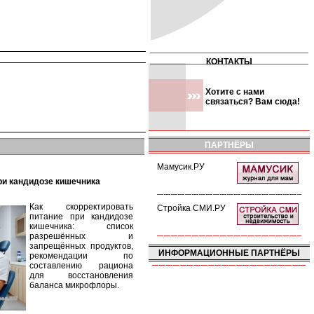
КОНТАКТЫ
Хотите с нами
связаться? Вам сюда!
ПАРТНЁРЫ
Мамусик.РУ
при кандидозе кишечника
Как скорректировать
Стройка СМИ.РУ
питание при кандидозе
кишечника: список
разрешённых и
запрещённых продуктов,
ИНФОРМАЦИОННЫЕ ПАРТНЁРЫ
рекомендации по
составлению рациона
для восстановления
баланса микрофлоры.