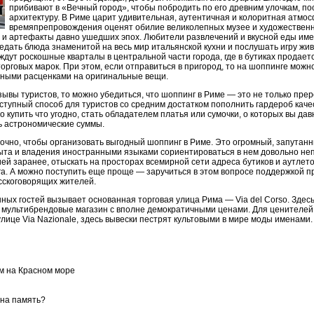
прибивают в «Вечный город», чтобы побродить по его древним улочкам, п
архитектуру. В Риме царит удивительная, аутентичная и колоритная атмос
времяпрепровождения оценят обилие великолепных музее и художественн
 и артефакты давно ушедших эпох. Любители развлечений и вкусной еды име
едать блюда знаменитой на весь мир итальянской кухни и послушать игру жив
дут роскошные кварталы в центральной части города, где в бутиках продаетс
рговых марок. При этом, если отправиться в пригород, то на шоппинге можн
дными расценками на оригинальные вещи.
зывы туристов, то можно убедиться, что шоппинг в Риме — это не только пре
оступный способ для туристов со средним достатком пополнить гардероб ка
 купить что угодно, стать обладателем платья или сумочки, о которых вы дав
ь астрономические суммы.
точно, чтобы организовать выгодный шоппинг в Риме. Это огромный, запутанн
ыта и владения иностранными языками сориентироваться в нем довольно не
 заранее, отыскать на просторах всемирной сети адреса бутиков и аутлетов
а. А можно поступить еще проще — заручиться в этом вопросе поддержкой 
усскоговорящих жителей.
ых гостей вызывает основанная торговая улица Рима — Via del Corso. Здес
и мультибрендовые магазин с вполне демократичными ценами. Для ценителе
улице Via Nazionale, здесь вывески пестрят культовыми в мире моды именами.
м на Красном море
 на память?