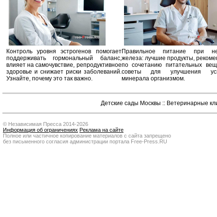
Контроль уровня эстрогенов помогает
Правильное питание при не
поддерживать гормональный баланс,
железа: лучшие продукты, реком
влияет на самочувствие, репродуктивное
по сочетанию питательных вещ
здоровье и снижает риски заболеваний.
советы для улучшения усв
Узнайте, почему это так важно.
минерала организмом.
Детские сады Москвы
::
Ветеринарные кл
© Независимая Пресса 2014-2026
Информация об ограничениях
Реклама на сайте
Полное или частичное копирование материалов с сайта запрещено
без письменного согласия администрации портала Free-Press.RU