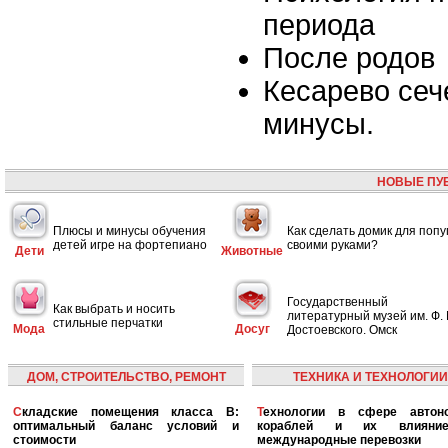
периода
После родов
Кесарево сеч
минусы.
НОВЫЕ ПУ
Плюсы и минусы обучения
Как сделать домик для попу
детей игре на фортепиано
своими руками?
Дети
Животные
Государственный
Как выбрать и носить
литературный музей им. Ф. 
стильные перчатки
Мода
Досуг
Достоевского. Омск
ДОМ, СТРОИТЕЛЬСТВО, РЕМОНТ
ТЕХНИКА И ТЕХНОЛОГИИ
Складские помещения класса B:
Технологии в сфере автономных
оптимальный баланс условий и
кораблей и их влияни
стоимости
международные перевозки