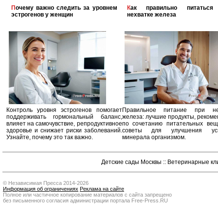
Почему важно следить за уровнем
Как правильно питаться при
эстрогенов у женщин
нехватке железа
Контроль уровня эстрогенов помогает
Правильное питание при не
поддерживать гормональный баланс,
железа: лучшие продукты, реком
влияет на самочувствие, репродуктивное
по сочетанию питательных вещ
здоровье и снижает риски заболеваний.
советы для улучшения усв
Узнайте, почему это так важно.
минерала организмом.
Детские сады Москвы
::
Ветеринарные кл
© Независимая Пресса 2014-2026
Информация об ограничениях
Реклама на сайте
Полное или частичное копирование материалов с сайта запрещено
без письменного согласия администрации портала Free-Press.RU