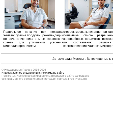
Правильное питание при нехватке
скорректировать питание при ка
железа: лучшие продукты, рекомендации
кишечника: список разрешё
по сочетанию питательных веществ и
запрещённых продуктов, рекоме
советы для улучшения усвоения
по составлению рацион
минерала организмом.
восстановления баланса микроф
Детские сады Москвы
::
Ветеринарные кл
© Независимая Пресса 2014-2026
Информация об ограничениях
Реклама на сайте
Полное или частичное копирование материалов с сайта запрещено
без письменного согласия администрации портала Free-Press.RU