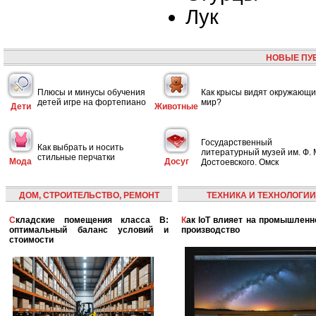
Лук
НОВЫЕ ПУ
Плюсы и минусы обучения
Как крысы видят окружающ
детей игре на фортепиано
мир?
Дети
Животные
Государственный
Как выбрать и носить
литературный музей им. Ф. 
стильные перчатки
Мода
Досуг
Достоевского. Омск
ДОМ, СТРОИТЕЛЬСТВО, РЕМОНТ
ТЕХНИКА И ТЕХНОЛОГИИ
Складские помещения класса B:
Как IoT влияет на промышленность и
оптимальный баланс условий и
производство
стоимости