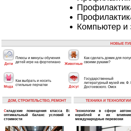
Профилактик
Профилактик
Компьютер и 
НОВЫЕ ПУ
Плюсы и минусы обучения
Как сделать домик для попу
детей игре на фортепиано
своими руками?
Дети
Животные
Государственный
Как выбрать и носить
литературный музей им. Ф. 
стильные перчатки
Мода
Досуг
Достоевского. Омск
ДОМ, СТРОИТЕЛЬСТВО, РЕМОНТ
ТЕХНИКА И ТЕХНОЛОГИИ
Складские помещения класса B:
Технологии в сфере автономных
оптимальный баланс условий и
кораблей и их влияни
стоимости
международные перевозки