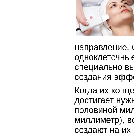
направление.
одноклеточны
специально в
создания эффе
Когда их конц
достигает нужн
половиной мил
миллиметр), в
создают на их