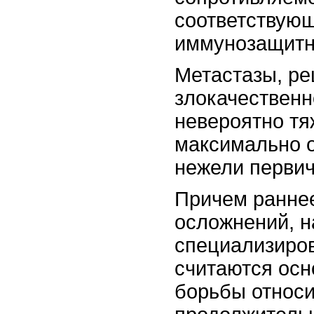
соответствующ
иммунозащитн
Метастазы, р
злокачествен
невероятно тя
максимально о
нежели первич
Причем раннее
осложнений, 
специализиро
считаются ос
борьбы относ