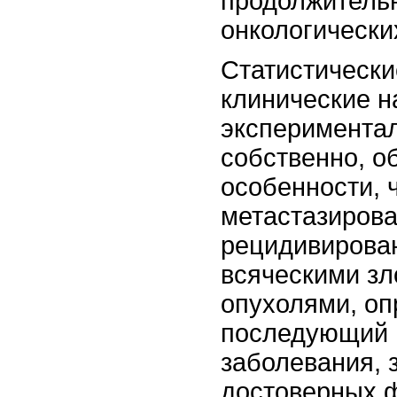
продолжитель
онкологически
Статистически
клинические н
эксперимента
собственно, о
особенности, 
метастазирова
рецидивирова
всяческими з
опухолями, о
последующий 
заболевания, 
достоверных ф