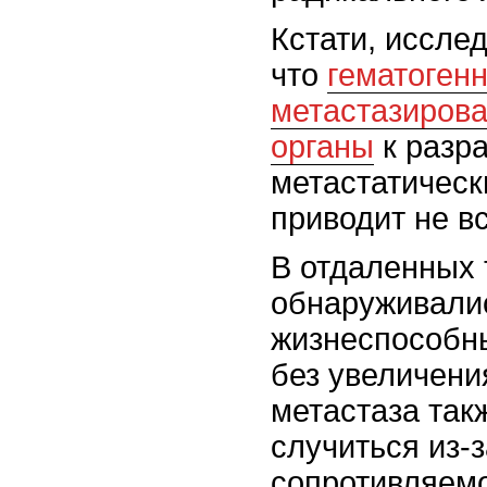
Кстати, иссле
что
гематоген
метастазирова
органы
к разр
метастатическ
приводит не вс
В отдаленных 
обнаруживали
жизнеспособны
без увеличени
метастаза так
случиться из-
сопротивляемо