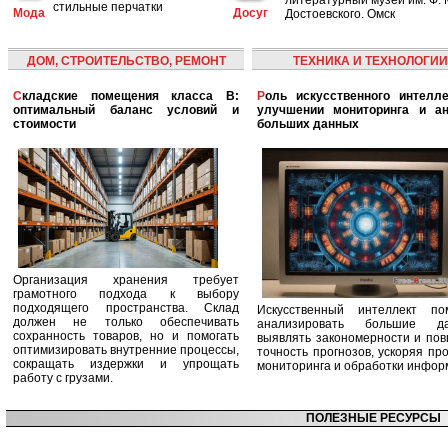
стильные перчатки
Мода
Досуг
Достоевского. Омск
ДОМ, СТРОИТЕЛЬСТВО, РЕМОНТ
ТЕХНИКА И ТЕХНОЛОГИИ
Складские помещения класса B:
Роль искусственного интеллекта в
оптимальный баланс условий и
улучшении мониторинга и ан
стоимости
больших данных
Организация хранения требует
грамотного подхода к выбору
подходящего пространства. Склад
Искусственный интеллект по
должен не только обеспечивать
анализировать большие да
сохранность товаров, но и помогать
выявлять закономерности и по
оптимизировать внутренние процессы,
точность прогнозов, ускоряя пр
сокращать издержки и упрощать
мониторинга и обработки инфор
работу с грузами.
ПОЛЕЗНЫЕ РЕСУРСЫ