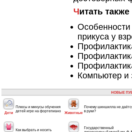
Читать также
Особенности
прикуса у вз
Профилактик
Профилактик
Профилактик
Компьютер и 
НОВЫЕ ПУ
Плюсы и минусы обучения
Почему шиншилла не даётс
детей игре на фортепиано
в руки?
Дети
Животные
Государственный
Как выбрать и носить
литературный музей им. Ф. 