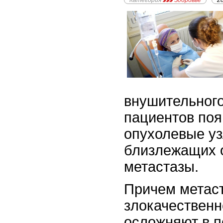
Категория
Здоровье
2
внушительного
пациентов по
опухолевые уз
близлежащих 
метастазы.
Причем метас
злокачественн
осложняют в п