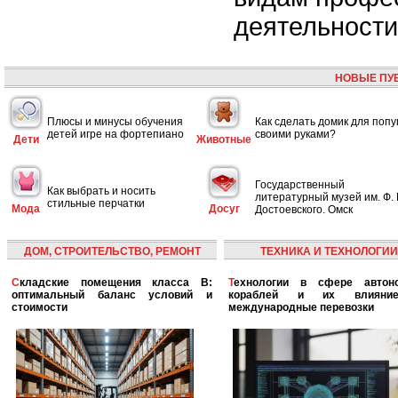
деятельности
НОВЫЕ ПУ
Плюсы и минусы обучения
Как сделать домик для попу
детей игре на фортепиано
своими руками?
Дети
Животные
Государственный
Как выбрать и носить
литературный музей им. Ф. 
стильные перчатки
Мода
Досуг
Достоевского. Омск
ДОМ, СТРОИТЕЛЬСТВО, РЕМОНТ
ТЕХНИКА И ТЕХНОЛОГИИ
Складские помещения класса B:
Технологии в сфере автономных
оптимальный баланс условий и
кораблей и их влияни
стоимости
международные перевозки