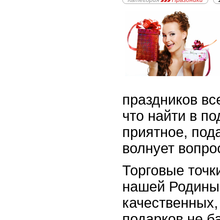
Категория
Праздники
праздников вс
что найти в по
приятное, под
волнует вопро
Торговые точк
нашей Родины
качественных,
подарков не б