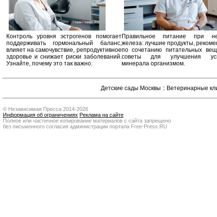
Контроль уровня эстрогенов помогает
Правильное питание при не
поддерживать гормональный баланс,
железа: лучшие продукты, реком
влияет на самочувствие, репродуктивное
по сочетанию питательных вещ
здоровье и снижает риски заболеваний.
советы для улучшения усв
Узнайте, почему это так важно.
минерала организмом.
Детские сады Москвы
::
Ветеринарные кл
© Независимая Пресса 2014-2026
Информация об ограничениях
Реклама на сайте
Полное или частичное копирование материалов с сайта запрещено
без письменного согласия администрации портала Free-Press.RU