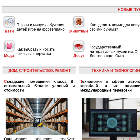
НОВЫЕ ПУ
Плюсы и минусы обучения
Как сделать домик для попу
детей игре на фортепиано
своими руками?
Дети
Животные
Государственный
Как выбрать и носить
литературный музей им. Ф. 
стильные перчатки
Мода
Досуг
Достоевского. Омск
ДОМ, СТРОИТЕЛЬСТВО, РЕМОНТ
ТЕХНИКА И ТЕХНОЛОГИИ
Складские помещения класса B:
Технологии в сфере автономных
оптимальный баланс условий и
кораблей и их влияни
стоимости
международные перевозки
Организация хранения требует