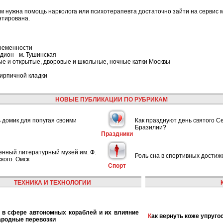
м нужна помощь нарколога или психотерапевта достаточно зайти на сервис м
нтирована.
ременности
дион - м. Тушинская
ые и открытые, дворовые и школьные, ночные катки Москвы
ирпичной кладки
НОВЫЕ ПУБЛИКАЦИИ ПО РУБРИКАМ
ь домик для попугая своими
Как празднуют день святого С
Бразилии?
Праздники
енный литературный музей им. Ф.
Роль сна в спортивных достиж
кого. Омск
Спорт
ТЕХНИКА И ТЕХНОЛОГИИ
Как вернуть коже упруго
ародные перевозки