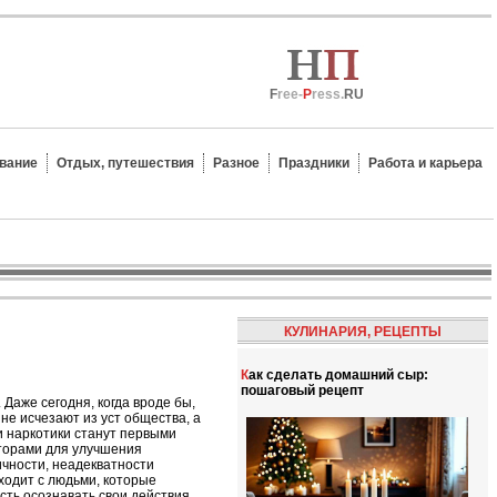
F
ree-
P
ress.
RU
вание
Отдых, путешествия
Разное
Праздники
Работа и карьера
КУЛИНАРИЯ, РЕЦЕПТЫ
Как сделать домашний сыр:
пошаговый рецепт
Даже сегодня, когда вроде бы,
не исчезают из уст общества, а
ли наркотики станут первыми
аторами для улучшения
ичности, неадекватности
ходит с людьми, которые
ть осознавать свои действия,