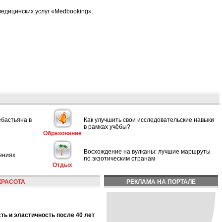
едицинских услуг «Medbooking».
ебастьяна в
Как улучшить свои исследовательские навыки
в рамках учёбы?
Образование
Восхождение на вулканы: лучшие маршруты
ениях
по экзотическим странам
Отдых
КРАСОТА
РЕКЛАМА НА ПОРТАЛЕ
сть и эластичность после 40 лет