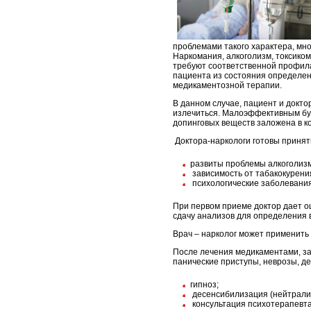
проблемами такого характера, мн
Наркомания, алкоголизм, токсиком
требуют соответственной профил
пациента из состояния определен
медикаментозной терапии.
В данном случае, пациент и докт
излечиться. Малоэффективным буде
допинговых веществ заложена в ко
Доктора-наркологи готовы принять
развиты проблемы алкоголизм
зависимость от табакокурения
психологические заболевания
При первом приеме доктор дает о
сдачу анализов для определения 
Врач – нарколог может применить 
После лечения медикаментами, за
панические приступы, неврозы, д
гипноз;
десенсибилизация (нейтрализ
консультация психотерапевта