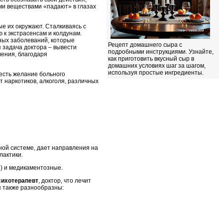
ми веществами «падают» в глазах
ые их окружают. Сталкиваясь с
к экстрасенсам и колдунам.
нных заболеваний, которые
Рецепт домашнего сыра с
я задача доктора – вывести
подробными инструкциями. Узнайте,
ения, благодаря
как приготовить вкусный сыр в
домашних условиях шаг за шагом,
используя простые ингредиенты.
 есть желание больного
т наркотиков, алкоголя, различных
ной системе, дает направления на
лактики.
й) и медикаментозные.
сихотерапевт
, доктор, что лечит
 также разнообразны: