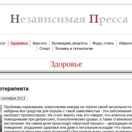
суг
Здоровье
Красота
Кулинария, рецепты
Мода, стиль
Образо
Спорт
Техника и технологии
Здоровье
хотерапевта
5 октября 2013
П
роблемы наркомании, алкоголизма никогда не теряли своей актуальности. 
найдены все средства для борьбы с такой зависимостью - эти заболевания 
наоборот прогрессируют. Не стоит верить тем, кто говорит, что алкоголь и
помощниками при депрессиях, психологических срывах, а также стабилиз
настроения. На самом деле происходит обратный процесс – деградации л
поведения, ухудшения здоровья или даже к летальным исходам. Что проис
заражаются вирусами таких болезней? Они прежде всего теряют возможнос