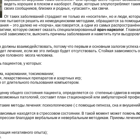
видеть хорошее в плохом и наоборот. Люди, которые злоупотребляют таки
своих сообщников, близких и родных, «угасают», как свечи.
От таких заболеваний страдают не только их «носители», но и люди, котор
огие пытаются решить их немедицинскими методами, обращаются за помощью 
ания – это далеко не «порча», как говорится, а одни из самых распространё
актики, которую сможет оказать специализированный
врач-нарколог
. Главна
ной зависимости, выяснить причины заболевания и наметить пути выздоровл
ор должны взаимодействовать, потому что первым и основным залогом успеха
т лечение, если же это либидо будет отсутствовать. Стойкая зависимость о
ре головного мозга человека.
 пациентов, у которых:
а, наркомании, токсикомании;
, лекарственных препаратов и азартных игр;
 от длительного пользования компьютером.
ценку общего состояния пациента, определяется со степенью сдвигов в нерв
возможных патологий, составит план стационарной или амбулаторной профи
такие методы лечения: психологические ( с помощью гипноза, сна и внушени
висимые находятся в стрессовом состоянии. В такой момент может помочь
п
епрессии благодаря вербальным и невербальным методикам. Приемы лечения
ация негативного опыта);
.