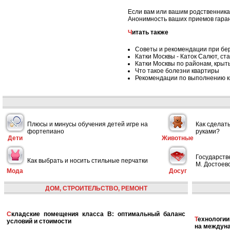
Если вам или вашим родственника
Анонимность ваших приемов гара
Читать также
Советы и рекомендации при бе
Катки Москвы - Каток Салют, ста
Катки Москвы по районам, крыт
Что такое болезни квартиры
Рекомендации по выполнению к
Плюсы и минусы обучения детей игре на
Как сделат
фортепиано
руками?
Дети
Животные
Государств
Как выбрать и носить стильные перчатки
М. Достоевс
Мода
Досуг
ДОМ, СТРОИТЕЛЬСТВО, РЕМОНТ
Складские помещения класса B: оптимальный баланс
Технологии в сфере автономных кораблей и их влияние
условий и стоимости
на междун