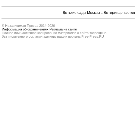
Детские сады Москвы
::
Ветеринарные кл
© Независимая Пресса 2014-2026
Информация об ограничениях
Реклама на сайте
Полное или частичное копирование материалов с сайта запрещено
без письменного согласия администрации портала Free-Press.RU