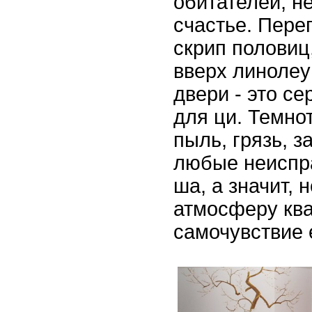
обитателей, не
счастье. Пере
скрип полови
вверх линолеу
двери - это с
для ци. Темно
пыль, грязь, з
любые неиспр
ша, а значит, 
атмосферу кв
самочувствие 