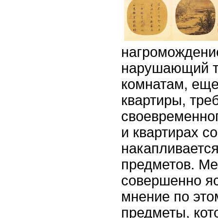
нагромождение
нарушающий т
комнатам, еще
квартиры, тр
своевременног
и квартирах с
накапливаетс
предметов. М
совершенно я
мнение по это
предметы, ко