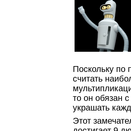
Поскольку по 
считать наибо
мультипликац
то он обязан 
украшать кажд
Этот замечате
достигает 9 д