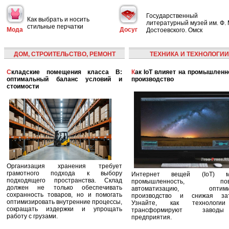
Государственный
Как выбрать и носить
литературный музей им. Ф. 
стильные перчатки
Мода
Досуг
Достоевского. Омск
ДОМ, СТРОИТЕЛЬСТВО, РЕМОНТ
ТЕХНИКА И ТЕХНОЛОГИИ
Складские помещения класса B:
Как IoT влияет на промышленность и
оптимальный баланс условий и
производство
стоимости
Организация хранения требует
грамотного подхода к выбору
Интернет вещей (IoT) м
подходящего пространства. Склад
промышленность, пов
должен не только обеспечивать
автоматизацию, оптими
сохранность товаров, но и помогать
производство и снижая зат
оптимизировать внутренние процессы,
Узнайте, как технологи
сокращать издержки и упрощать
трансформируют заво
работу с грузами.
предприятия.