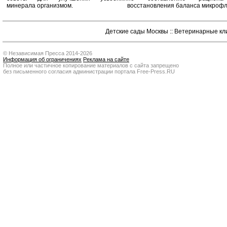
минерала организмом.
восстановления баланса микроф
Детские сады Москвы
::
Ветеринарные кл
© Независимая Пресса 2014-2026
Информация об ограничениях
Реклама на сайте
Полное или частичное копирование материалов с сайта запрещено
без письменного согласия администрации портала Free-Press.RU