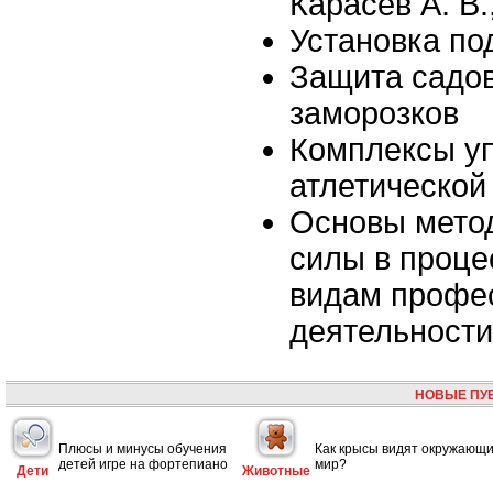
Карасев А. В.
Установка по
Защита садов
заморозков
Комплексы у
атлетической
Основы метод
силы в проце
видам профе
деятельности
НОВЫЕ ПУ
Плюсы и минусы обучения
Как крысы видят окружающ
детей игре на фортепиано
мир?
Дети
Животные