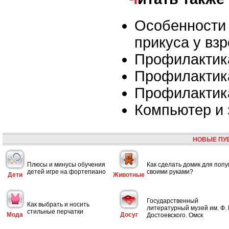
Особенности
прикуса у вз
Профилактик
Профилактик
Профилактик
Компьютер и 
НОВЫЕ ПУ
Плюсы и минусы обучения
Как сделать домик для попу
детей игре на фортепиано
своими руками?
Дети
Животные
Государственный
Как выбрать и носить
литературный музей им. Ф. 
стильные перчатки
Мода
Досуг
Достоевского. Омск