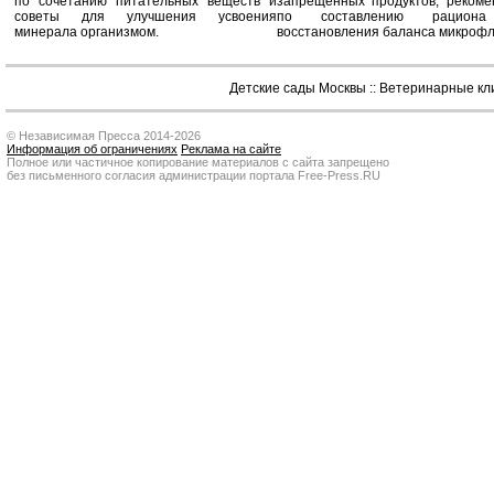
по сочетанию питательных веществ и
запрещённых продуктов, рекоме
советы для улучшения усвоения
по составлению рацион
минерала организмом.
восстановления баланса микроф
Детские сады Москвы
::
Ветеринарные кл
© Независимая Пресса 2014-2026
Информация об ограничениях
Реклама на сайте
Полное или частичное копирование материалов с сайта запрещено
без письменного согласия администрации портала Free-Press.RU