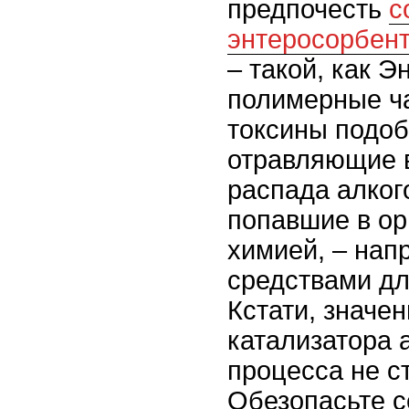
предпочесть
с
энтеросорбент
– такой, как Э
полимерные ч
токсины подоб
отравляющие 
распада алког
попавшие в ор
химией, – нап
средствами дл
Кстати, значе
катализатора 
процесса не с
Обезопасьте с