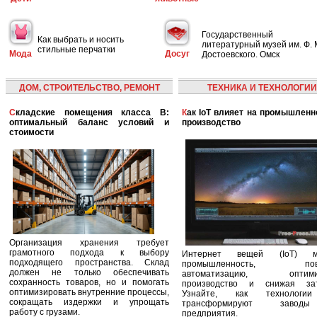
Государственный
Как выбрать и носить
литературный музей им. Ф. 
стильные перчатки
Мода
Досуг
Достоевского. Омск
ДОМ, СТРОИТЕЛЬСТВО, РЕМОНТ
ТЕХНИКА И ТЕХНОЛОГИИ
Складские помещения класса B:
Как IoT влияет на промышленность и
оптимальный баланс условий и
производство
стоимости
Организация хранения требует
грамотного подхода к выбору
Интернет вещей (IoT) м
подходящего пространства. Склад
промышленность, пов
должен не только обеспечивать
автоматизацию, оптими
сохранность товаров, но и помогать
производство и снижая зат
оптимизировать внутренние процессы,
Узнайте, как технологи
сокращать издержки и упрощать
трансформируют заво
работу с грузами.
предприятия.