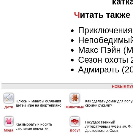
катк
Читать также
Приключения
Непобедимы
Макс Пэйн (M
Сезон охоты 
Адмиралъ (20
НОВЫЕ ПУ
Плюсы и минусы обучения
Как сделать домик для попу
детей игре на фортепиано
своими руками?
Дети
Животные
Государственный
Как выбрать и носить
литературный музей им. Ф. 
стильные перчатки
Мода
Досуг
Достоевского. Омск