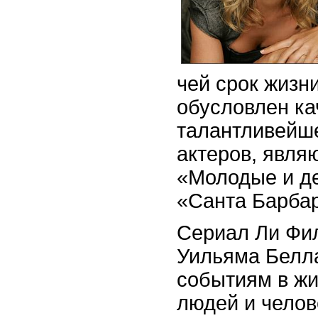
чей срок жизн
обусловлен ка
талантливейш
актеров, явля
«Молодые и де
«Санта Барбар
Сериал Ли Фи
Уильяма Белл
событиям в ж
людей и чело