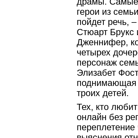
драмы. Самые
герои из семьи
пойдет речь, –
Стюарт Брукс 
Дженнифер, к
четырех дочер
персонаж семь
Элизабет Фост
поднимающая 
троих детей.
Тех, кто люби
онлайн без ре
переплетение 
выяснения от