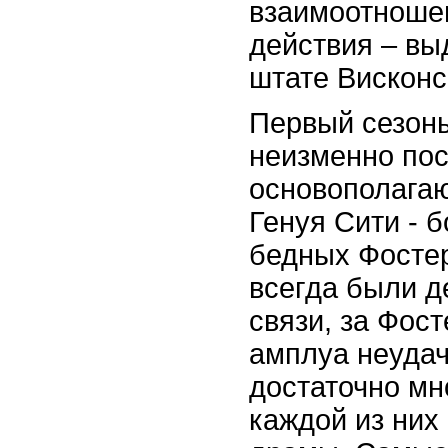
взаимоотноше
действия – вы
штате Висконс
Первый сезон
неизменно по
основополага
Генуя Сити - б
бедных Фостер
всегда были д
связи, за Фос
амплуа неудач
достаточно мн
каждой из них