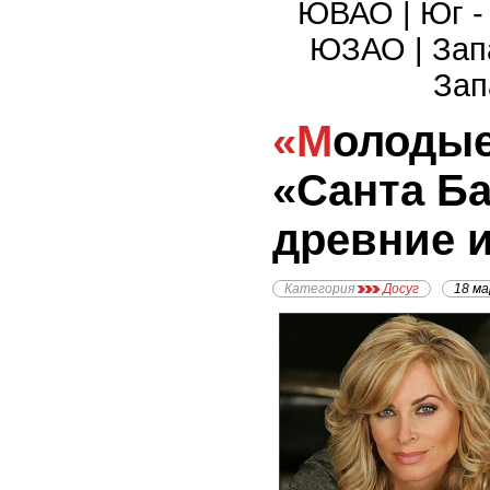
ЮВАО
|
Юг 
ЮЗАО
|
Зап
Зап
«Молодые и дерзкие»,
«Санта Ба
древние 
Категория
Досуг
18 м