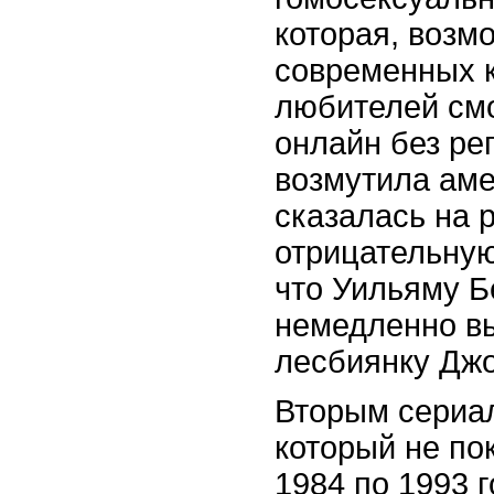
которая, возм
современных 
любителей см
онлайн без ре
возмутила аме
сказалась на 
отрицательную
что Уильяму 
немедленно вы
лесбиянку Джо
Вторым сериа
который не по
1984 по 1993 г