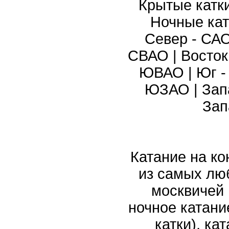
Крытые катк
Ночные кат
Север - СА
СВАО
|
Восток
ЮВАО
|
Юг 
ЮЗАО
|
Зап
Зап
Катание на ко
из самых лю
москвичей 
ночное катани
катки), ка