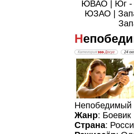
ЮВАО
|
Юг 
ЮЗАО
|
Зап
Зап
Непобед
Категория
Досуг
24 ок
Непобедимый
Жанр
: Боевик
Страна
: Росси