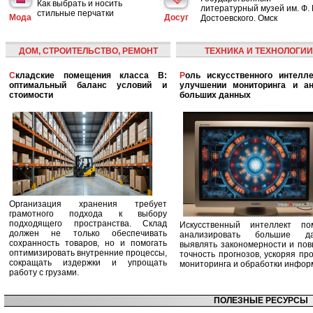
Как выбрать и носить
литературный музей им. Ф. 
стильные перчатки
Мода
Досуг
Достоевского. Омск
ДОМ, СТРОИТЕЛЬСТВО, РЕМОНТ
ТЕХНИКА И ТЕХНОЛОГИИ
Складские помещения класса B:
Роль искусственного интеллекта в
оптимальный баланс условий и
улучшении мониторинга и ан
стоимости
больших данных
Организация хранения требует
грамотного подхода к выбору
подходящего пространства. Склад
Искусственный интеллект по
должен не только обеспечивать
анализировать большие да
сохранность товаров, но и помогать
выявлять закономерности и по
оптимизировать внутренние процессы,
точность прогнозов, ускоряя пр
сокращать издержки и упрощать
мониторинга и обработки инфор
работу с грузами.
ПОЛЕЗНЫЕ РЕСУРСЫ