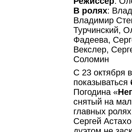
Режиссёр
: Ол
В ролях
: Вла
Владимир Сте
Турчинский, О
Фадеева, Серг
Векслер, Сер
Соломин
С 23 октября 
показываться
Погодина «
Не
снятый на мал
главных ролях
Сергей Астахо
дуэтом не зас