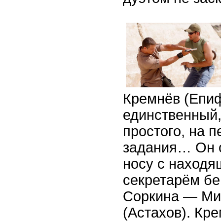
Кремнёв (Епи
единственный,
простого, на п
задания… Он о
носу с находя
секретарём бе
Соркина — Ми
(Астахов). Кр