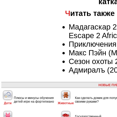
катк
Читать также
Мадагаскар 2
Escape 2 Afric
Приключения
Макс Пэйн (M
Сезон охоты 
Адмиралъ (20
НОВЫЕ ПУ
Плюсы и минусы обучения
Как сделать домик для попу
детей игре на фортепиано
своими руками?
Дети
Животные
Государственный