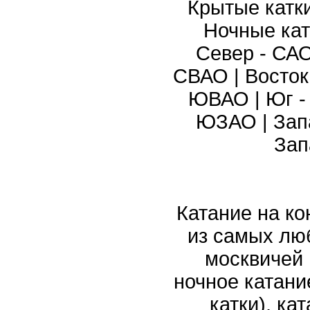
Крытые катк
Ночные кат
Север - СА
СВАО
|
Восток
ЮВАО
|
Юг 
ЮЗАО
|
Зап
Зап
Катание на ко
из самых лю
москвичей 
ночное катани
катки), ка