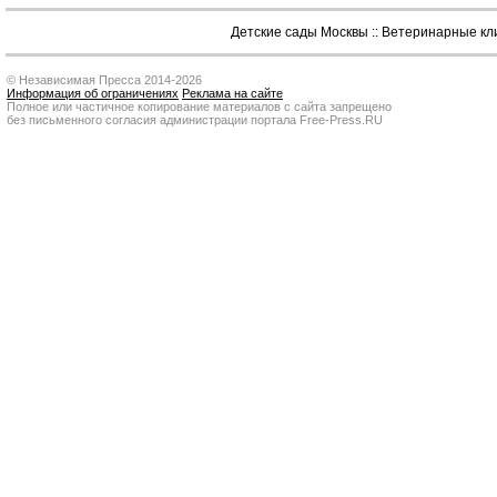
Детские сады Москвы
::
Ветеринарные кл
© Независимая Пресса 2014-2026
Информация об ограничениях
Реклама на сайте
Полное или частичное копирование материалов с сайта запрещено
без письменного согласия администрации портала Free-Press.RU