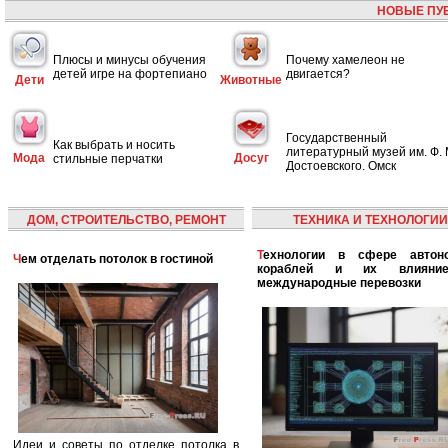
НОВЫЕ ПУ
Плюсы и минусы обучения
Почему хамелеон не
детей игре на фортепиано
двигается?
Дети
Животные
Государственный
Как выбрать и носить
литературный музей им. Ф. 
Мода
Досуг
стильные перчатки
Достоевского. Омск
ДОМ, СТРОИТЕЛЬСТВО, РЕМОНТ
ТЕХНИКА И ТЕХНОЛОГИИ
Технологии в сфере автономных
Чем отделать потолок в гостиной
кораблей и их влияни
международные перевозки
Идеи и советы по отделке потолка в