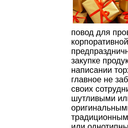
повод для про
корпоративной
предпраздничн
закупке продук
написании тор
главное не за
своих сотрудн
шутливыми ил
оригинальным
традиционным
или однотипн