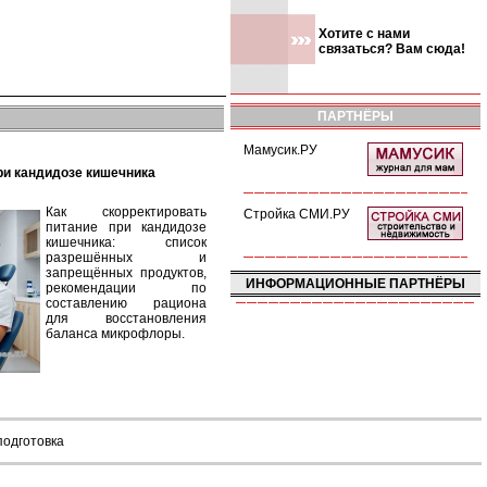
Хотите с нами
связаться? Вам сюда!
ПАРТНЁРЫ
Мамусик.РУ
при кандидозе кишечника
Как скорректировать
Стройка СМИ.РУ
питание при кандидозе
кишечника: список
разрешённых и
запрещённых продуктов,
ИНФОРМАЦИОННЫЕ ПАРТНЁРЫ
рекомендации по
составлению рациона
для восстановления
баланса микрофлоры.
подготовка