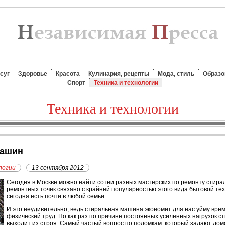
суг
Здоровье
Красота
Кулинария, рецепты
Мода, стиль
Образо
Спорт
Техника и технологии
Техника и технологии
машин
логии
13 сентября 2012
С
егодня в Москве можно найти сотни разных мастерских по ремонту стира
ремонтных точек связано с крайней популярностью этого вида бытовой т
сегодня есть почти в любой семьи.
И это неудивительно, ведь стиральная машина экономит для нас уйму вр
физический труд. Но как раз по причине постоянных усиленных нагрузок 
выходит из строя. Самый частый вопрос по поломкам, который задают дом