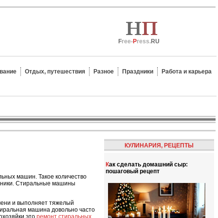
F
ree-
P
ress.
RU
вание
Отдых, путешествия
Разное
Праздники
Работа и карьера
КУЛИНАРИЯ, РЕЦЕПТЫ
Как сделать домашний сыр:
пошаговый рецепт
льных машин. Такое количество
ехники. Стиральные машины
емени и выполняет тяжелый
стиральная машина довольно часто
охозяйки это
ремонт стиральных