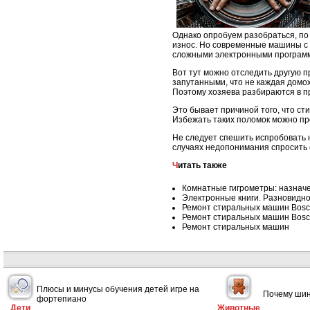
Однако опробуем разобраться, по
износ. Но современные машины с 
сложными электронными программа
Вот тут можно отследить другую 
запутанными, что не каждая домох
Поэтому хозяева разбираются в п
Это бывает причиной того, что 
Избежать таких поломок можно пр
Не следует спешить испробовать н
случаях недопонимания спросить 
Читать также
Комнатные гигрометры: назнач
Электронные книги. Разновидно
Ремонт стиральных машин Bos
Ремонт стиральных машин Bos
Ремонт стиральных машин
Плюсы и минусы обучения детей игре на
Почему шин
фортепиано
Дети
Животные