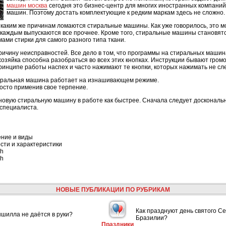
машин москва
сегодня это бизнес-центр для многих иностранных компаний
машин. Поэтому достать комплектующие к редким маркам здесь не сложно.
 каким же причинам ломаются стиральные машины. Как уже говорилось, это 
каждым выпускаются все прочнее. Кроме того, стиральные машины становят
ми стирки для самого разного типа ткани.
причину неисправностей. Все дело в том, что программы на стиральных маши
озяйка способна разобраться во всех этих кнопках. Инструкции бывают громо
ринципе работы наспех и часто нажимают те кнопки, которых нажимать не сле
стиральная машина работает на изнашивающем режиме.
осто применив свое терпение.
овую стиральную машину в работе как быстрее. Сначала следует досконально
специалиста.
ение и виды
сти и характеристики
ch
ch
НОВЫЕ ПУБЛИКАЦИИ ПО РУБРИКАМ
Как празднуют день святого С
шилла не даётся в руки?
Бразилии?
Праздники