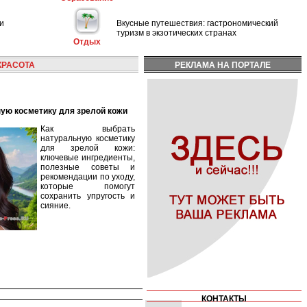
и
Вкусные путешествия: гастрономический
туризм в экзотических странах
Отдых
КРАСОТА
РЕКЛАМА НА ПОРТАЛЕ
ную косметику для зрелой кожи
Как выбрать
натуральную косметику
для зрелой кожи:
ключевые ингредиенты,
полезные советы и
рекомендации по уходу,
которые помогут
сохранить упругость и
сияние.
КОНТАКТЫ