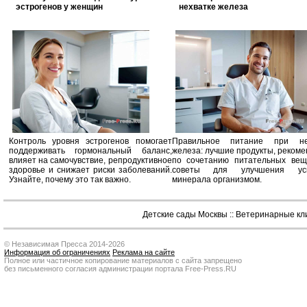
эстрогенов у женщин
нехватке железа
Контроль уровня эстрогенов помогает
Правильное питание при не
поддерживать гормональный баланс,
железа: лучшие продукты, реком
влияет на самочувствие, репродуктивное
по сочетанию питательных вещ
здоровье и снижает риски заболеваний.
советы для улучшения усв
Узнайте, почему это так важно.
минерала организмом.
Детские сады Москвы
::
Ветеринарные кл
© Независимая Пресса 2014-2026
Информация об ограничениях
Реклама на сайте
Полное или частичное копирование материалов с сайта запрещено
без письменного согласия администрации портала Free-Press.RU