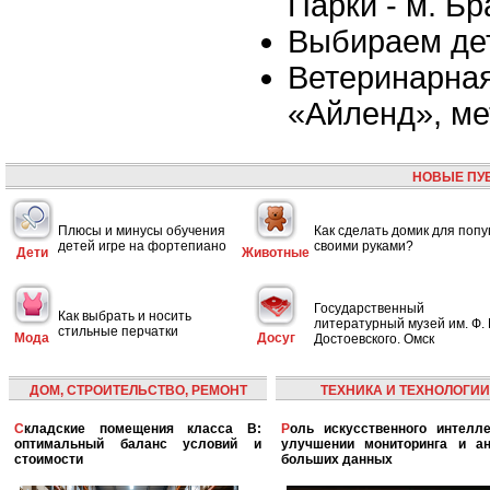
Парки - м. Б
Выбираем де
Ветеринарная
«Айленд», м
НОВЫЕ ПУ
Плюсы и минусы обучения
Как сделать домик для попу
детей игре на фортепиано
своими руками?
Дети
Животные
Государственный
Как выбрать и носить
литературный музей им. Ф. 
стильные перчатки
Мода
Досуг
Достоевского. Омск
ДОМ, СТРОИТЕЛЬСТВО, РЕМОНТ
ТЕХНИКА И ТЕХНОЛОГИИ
Складские помещения класса B:
Роль искусственного интеллекта в
оптимальный баланс условий и
улучшении мониторинга и ан
стоимости
больших данных