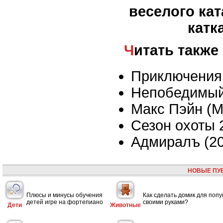
веселого кат
катк
Читать также
Приключения
Непобедимы
Макс Пэйн (M
Сезон охоты 
Адмиралъ (20
НОВЫЕ ПУ
Плюсы и минусы обучения
Как сделать домик для попу
детей игре на фортепиано
своими руками?
Дети
Животные