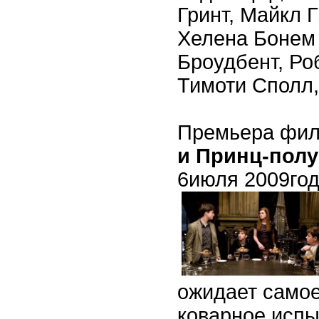
Гринт, Майкл 
Хелена Бонем
Броудбент, Ро
Тимоти Сполл,
Премьера фил
и Принц-полу
6июля 2009год
ожидает самое
коварное испы