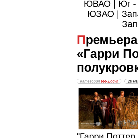
ЮВАО
|
Юг 
ЮЗАО
|
Зап
Зап
Премьера фильма
«Гарри По
полукров
Категория
Досуг
20 ма
"Гарри Поттер