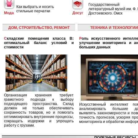
Государственный
Как выбрать и носить
литературный музей им. Ф. 
стильные перчатки
Мода
Досуг
Достоевского. Омск
ДОМ, СТРОИТЕЛЬСТВО, РЕМОНТ
ТЕХНИКА И ТЕХНОЛОГИИ
Складские помещения класса B:
Роль искусственного интеллекта в
оптимальный баланс условий и
улучшении мониторинга и ан
стоимости
больших данных
Организация хранения требует
грамотного подхода к выбору
подходящего пространства. Склад
Искусственный интеллект по
должен не только обеспечивать
анализировать большие да
сохранность товаров, но и помогать
выявлять закономерности и по
оптимизировать внутренние процессы,
точность прогнозов, ускоряя пр
сокращать издержки и упрощать
мониторинга и обработки инфор
работу с грузами.
ПОЛЕЗНЫЕ РЕСУРСЫ