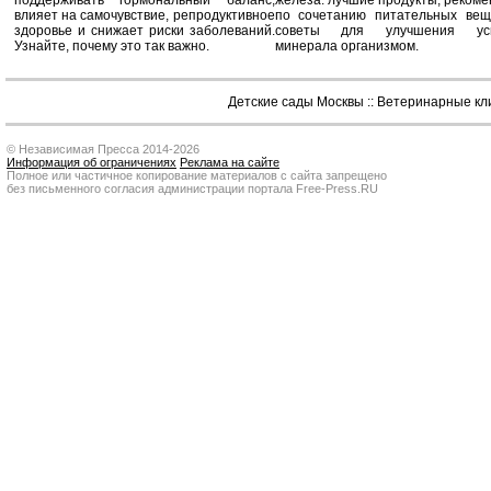
поддерживать гормональный баланс,
железа: лучшие продукты, реком
влияет на самочувствие, репродуктивное
по сочетанию питательных вещ
здоровье и снижает риски заболеваний.
советы для улучшения усв
Узнайте, почему это так важно.
минерала организмом.
Детские сады Москвы
::
Ветеринарные кл
© Независимая Пресса 2014-2026
Информация об ограничениях
Реклама на сайте
Полное или частичное копирование материалов с сайта запрещено
без письменного согласия администрации портала Free-Press.RU