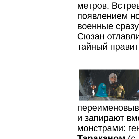
метров. Встр
появлением но
военные сразу
Сюзан отлавли
тайный правит
переименовыв
и запирают вм
монстрами: г
Тараканом
(с