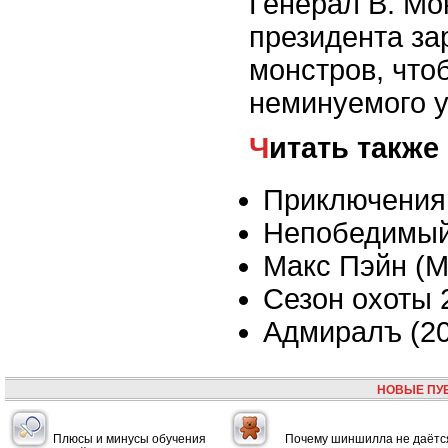
Генерал В. Мо
президента з
монстров, что
неминуемого у
Читать также
Приключения
Непобедимы
Макс Пэйн (M
Сезон охоты 
Адмиралъ (20
НОВЫЕ ПУ
Плюсы и минусы обучения
Почему шиншилла не даётс