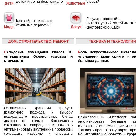
детей игре на фортепиано
в руки?
Дети
Животные
Государственный
Как выбрать и носить
литературный музей им. Ф. 
стильные перчатки
Мода
Досуг
Достоевского. Омск
ДОМ, СТРОИТЕЛЬСТВО, РЕМОНТ
ТЕХНИКА И ТЕХНОЛОГИИ
Складские помещения класса B:
Роль искусственного интеллекта в
оптимальный баланс условий и
улучшении мониторинга и ан
стоимости
больших данных
Организация хранения требует
грамотного подхода к выбору
подходящего пространства. Склад
Искусственный интеллект по
должен не только обеспечивать
анализировать большие да
сохранность товаров, но и помогать
выявлять закономерности и по
оптимизировать внутренние процессы,
точность прогнозов, ускоряя пр
сокращать издержки и упрощать
мониторинга и обработки инфор