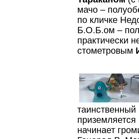
мачо – полуоб
по кличке Нед
Б.О.Б.ом – по
практически н
стометровым
таинственный
приземляется 
начинает громи