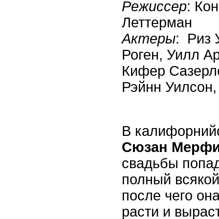
Режиссер
: Ко
Леттерман
Актеры
: Риз 
Роген, Уилл Ар
Кифер Сазерл
Рэйнн Уилсон,
В калифорний
Сюзан Мерф
свадьбы попад
полный всякой
после чего он
расти и вырас