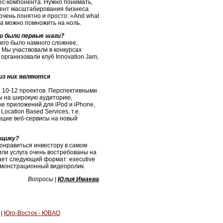
нес-компонента. Нужно понимать,
мент масштабирования бизнеса.
очень понятно и просто: «And what
кта можно помножить на ноль.
и были первые шаги?
 его было намного сложнее,
 Мы участвовали в конкурсах
рганизовали клуб Innovation Jam,
из них являются
о 10-12 проектов. Перспективными
ы на широкую аудиторию,
е приложений для iPod и iPhone,
cation Based Services, т.е.
ющие веб-сервисы на новый
пщику?
понравиться инвестору в самом
/или услуга очень востребованы на
ает следующий формат: executive
демонстрационный видеоролик.
В
опросы |
Ю
лия Имаева
|
Юго-Восток - ЮВАО