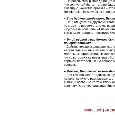
– На российском рынке дефицит ка
что венчурный фонд – это не бла
Очевидно, качество проекта – это
I'm interested in is investing in 
–
Е
ще будучи студентом, Вы на
– На 2-ом курсе я с друзьями ста
поэтому на первом этапе мы решил
«Русские инновации», «Бизнес инн
тем самым пытаясь построить бизн
–
Э
той весной у вас должна бы
приоритетными?
– Действительно, в феврале-март
направлениями мы считаем элект
мобильные приложения. В качеств
число которых уже превышает более
сервисы построенные на основе 
уровень.
–
М
аксим, Вы плотно взаимоде
– Для тех, кто хочет поднять вен
начале, не нужно рассказывать, о 
рынке, и особенно на том, каким
summary (короткое описание бизне
Центр - ЦАО
|
Северо