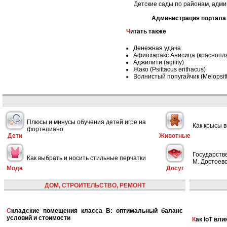
Детские сады по районам, адми
Администрация портала 
Читать также
Денежная удача
Афиохаракс Анисица (красноплав
Аджилити (agility)
Жако (Psittacus erithacus)
Волнистый попугайчик (Melopsitt
Плюсы и минусы обучения детей игре на
Как крысы 
фортепиано
Дети
Животные
Государств
Как выбрать и носить стильные перчатки
М. Достоевс
Мода
Досуг
ДОМ, СТРОИТЕЛЬСТВО, РЕМОНТ
Складские помещения класса B: оптимальный баланс
условий и стоимости
Как IoT в