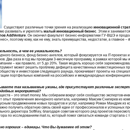
С
уществуют различные точки зрения на реализацию
инновационной стра
мо развивать и укреплять
малый инновационный бизнес
. Этим и занимаетс
лов AddVenture
. Он окончил факультет бизнес-информатики ГУ-ВШЭ и продо
с», поэтому кому, как не ему, знать преимущества, недостатки, а главное –
льность, в чем ее уникальность?
урного бизнеса, фонд бизнес-ангелов, который фокусируется на IT-проектах и
ров. Два раза в год мы проводим 3-месячную программу, в рамках которой мы и
пании – как правило, от 5 до 20%. Такая модель хорошо себя зарекомендова
струмент может решить проблему дефицита качественных инвестиционных пр
ообществу и инвесторам следующего раунда, прокачивает проекты на специал
зентации портфельных компаний на российских и международных конференциях
вываете так называемые ужины, где присутствуют различные экспер
одобных мероприятий?
ществ – это smart money. Мы собираем вокруг себя сообщество экспертов-ин
т опыт привлечения венчурного капитала, например Максим Снигирев из компа
сным продвижением новых продуктов и услуг, например Роман Мандрик из к
ажно получить обратную связь своей идеи от профессионалов и успешных пр
ьного директора SoftKey, благодаря советам которого ряд проектов пересмо
ора по исследованиям mail.ru, который помог связаться команде стартапа с
 но хороших – единицы. Что Вы думаемее об этом?