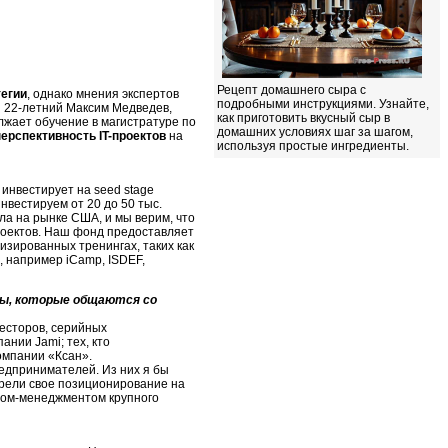
Рецепт домашнего сыра с
тегии
, однако мнения экспертов
подробными инструкциями. Узнайте,
я 22-летний Максим Медведев,
как приготовить вкусный сыр в
лжает обучение в магистратуре по
домашних условиях шаг за шагом,
перспективность IT-проектов
на
используя простые ингредиенты.
 инвестирует на seed stage
нвестируем от 20 до 50 тыс.
ла на рынке США, и мы верим, что
оектов. Наш фонд предоставляет
изированных тренингах, таких как
, например iCamp, ISDEF,
ты, которые общаются со
весторов, серийных
нии Jami; тех, кто
омпании «Ксан».
едпринимателей. Из них я бы
трели свое позиционирование на
 том-менеджментом крупного