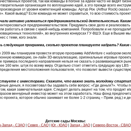
чественных проектов, так как команды в погоне за идеей часто не видят биз
готворительная организация по воплощению идей, а это прежде всего инстру
 производная от уровня компетенций команды. Артур Рок (Arthur Rock) сказал 
people». Какой вывод? Если команда не может справиться, то всю стоимость прое
чали активно увлекаться предпринимательской деятельностью. Каким
л интересоваться предпринимательством. Придумать свое дело и реализовать
и работать в связке с какой-нибудь компанией. Попробовали и не прогадали!
овационных технологий», во внутренних конкурсах ГУ-ВШЭ. Еще в Вышке мы о
ес с теми, кого знали.
ть следующая программа, сколько проектов планируете набрать? Какие 
е 2009 мы планируем провести вторую программу AddVenture с набором окол
ронную коммерцию, он-лайн 3D-визуализацию, оригинальные игровые проект
е примера последнего направления нельзя не сказать о развивающемся рынк
 160 млн. штук по всему миру. Отдельно стоит отметить грядущую эру LBS - Lo
определения местоположения пользователя, что позволит вывести существу
йствуете с инвесторами. Скажите, что важно знать молодому старта
чурные деньги, я посоветовал бы задавать себе вопрос: «Где деньги?». Чтобы 
том, какая замечательная идея. Следует делать акцент на том, что продукт и
 образом венчурный инвестор может на этом заработать. Наш фонд предпочит
с-проекта, которое обычно занимает не более 1-2 страниц – Прим. ред.) и 
Детские сады Москвы:
-Запад - СЗАО
|
Север - САО
|
Юг - ЮАО
|
Запад - ЗАО
|
Северо-Восток - СВАО