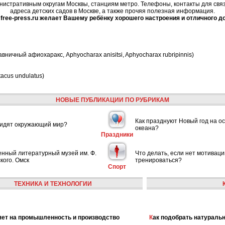
нистративным округам Москвы, станциям метро. Телефоны, контакты для связи
адреса детских садов в Москве, а также прочяя полезная информация.
free-press.ru желает Вашему ребёнку хорошего настроения и отличного д
ничный афиохаракс, Aphyocharax anisitsi, Aphyocharax rubripinnis)
acus undulatus)
НОВЫЕ ПУБЛИКАЦИИ ПО РУБРИКАМ
Как празднуют Новый год на ос
видят окружающий мир?
океана?
Праздники
енный литературный музей им. Ф.
Что делать, если нет мотиваци
кого. Омск
тренироваться?
Спорт
ТЕХНИКА И ТЕХНОЛОГИИ
лияет на промышленность и производство
Как подобрать натураль