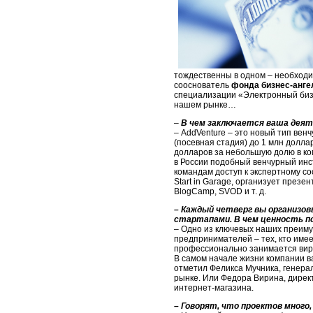
тождественны в одном – необходи
сооснователь
фонда бизнес-анге
специализации «Электронный бизне
нашем рынке…
–
В
чем заключается ваша деяте
– AddVenture – это новый тип венч
(посевная стадия) до 1 млн долла
долларов за небольшую долю в ком
в России подобный венчурный ин
командам доступ к экспертному с
Start in Garage, организует пре
BlogCamp, SVOD и т. д.
–
К
аждый четверг вы организо
стартапами. В чем ценность п
– Одно из ключевых наших преиму
предпринимателей – тех, кто имее
профессионально занимается виру
В самом начале жизни компании в
отметил Феликса Мучника, генерал
рынке. Или Федора Вирина, директ
интернет-магазина.
–
Г
оворят, что проектов много,