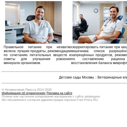
Правильное питание при нехватке
скорректировать питание при ка
железа: лучшие продукты, рекомендации
кишечника: список разрешё
по сочетанию питательных веществ и
запрещённых продуктов, рекоме
советы для улучшения усвоения
по составлению рацион
минерала организмом.
восстановления баланса микроф
Детские сады Москвы
::
Ветеринарные кл
© Независимая Пресса 2014-2026
Информация об ограничениях
Реклама на сайте
Полное или частичное копирование материалов с сайта запрещено
без письменного согласия администрации портала Free-Press.RU