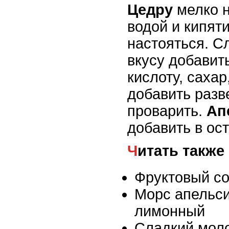
Цедру
мелко н
водой и кипяти
настояться. С
вкусу добавит
кислоту, сахар
добавить разв
проварить.
Ап
добавить в ос
Читать также
Фруктовый с
Морс апельс
лимонный
Сладкий мол