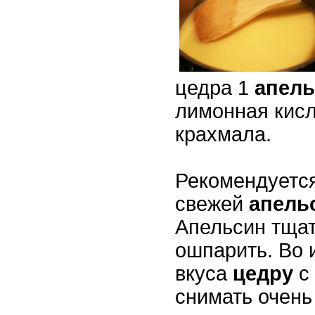
цедра 1
апель
лимонная кисло
крахмала.
Рекомендуется
свежей
апель
Апельсин тща
ошпарить. Во 
вкуса
цедру
с
снимать очень