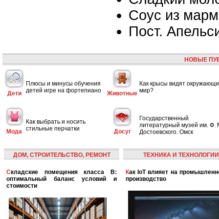
Соус из мар
Пост. Апельс
НОВЫЕ ПУ
Плюсы и минусы обучения
Как крысы видят окружающ
детей игре на фортепиано
мир?
Дети
Животные
Государственный
Как выбрать и носить
литературный музей им. Ф. 
стильные перчатки
Мода
Досуг
Достоевского. Омск
ДОМ, СТРОИТЕЛЬСТВО, РЕМОНТ
ТЕХНИКА И ТЕХНОЛОГИИ
Складские помещения класса B:
Как IoT влияет на промышленность и
оптимальный баланс условий и
производство
стоимости