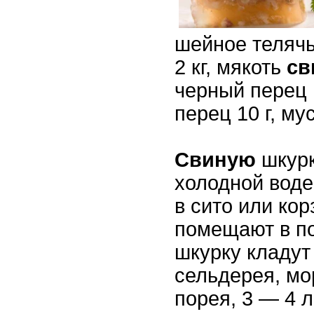
шейное телячь
2 кг, мякоть
св
черный перец 
перец 10 г, му
Свиную
шкур
холодной воде
в сито или кор
помещают в по
шкурку кладут
сельдерея, мо
порея, 3 — 4 