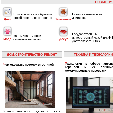
НОВЫЕ ПУ
Плюсы и минусы обучения
Почему хамелеон не
детей игре на фортепиано
двигается?
Дети
Животные
Государственный
Как выбрать и носить
литературный музей им. Ф. 
Мода
Досуг
стильные перчатки
Достоевского. Омск
ДОМ, СТРОИТЕЛЬСТВО, РЕМОНТ
ТЕХНИКА И ТЕХНОЛОГИИ
Технологии в сфере автономных
Чем отделать потолок в гостиной
кораблей и их влияни
международные перевозки
Идеи и советы по отделке потолка в