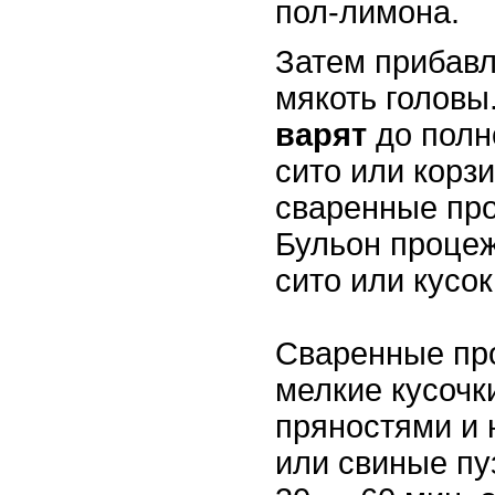
пол-лимона.
Затем прибав
мякоть головы
варят
до полн
сито или корз
сваренные про
Бульон процеж
сито или кусок
Сваренные пр
мелкие кусочк
пряностями и 
или свиные пу