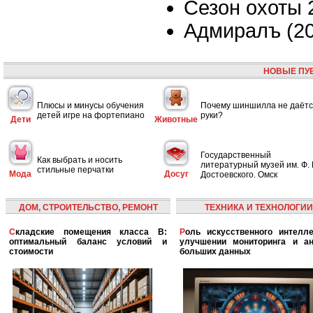
Сезон охоты 
Адмиралъ (20
НОВЫЕ ПУ
Плюсы и минусы обучения
Почему шиншилла не даётс
детей игре на фортепиано
руки?
Дети
Животные
Государственный
Как выбрать и носить
литературный музей им. Ф. 
стильные перчатки
Мода
Досуг
Достоевского. Омск
ДОМ, СТРОИТЕЛЬСТВО, РЕМОНТ
ТЕХНИКА И ТЕХНОЛОГИИ
Складские помещения класса B:
Роль искусственного интеллекта в
оптимальный баланс условий и
улучшении мониторинга и ан
стоимости
больших данных