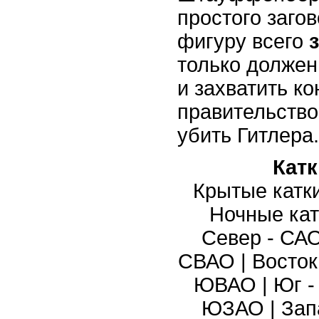
простого заго
фигуру всего
только должен
и захватить ко
правительством
убить Гитлера.
Кат
Крытые катк
Ночные кат
Север - СА
СВАО
|
Восток
ЮВАО
|
Юг 
ЮЗАО
|
Зап