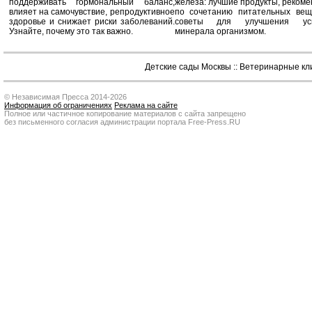
поддерживать гормональный баланс,
железа: лучшие продукты, реком
влияет на самочувствие, репродуктивное
по сочетанию питательных вещ
здоровье и снижает риски заболеваний.
советы для улучшения усв
Узнайте, почему это так важно.
минерала организмом.
Детские сады Москвы
::
Ветеринарные кл
© Независимая Пресса 2014-2026
Информация об ограничениях
Реклама на сайте
Полное или частичное копирование материалов с сайта запрещено
без письменного согласия администрации портала Free-Press.RU