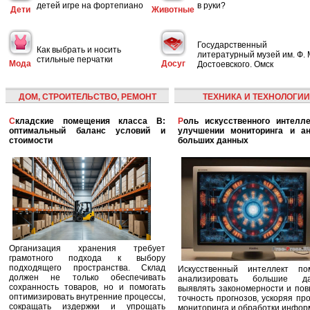
детей игре на фортепиано
в руки?
Дети
Животные
Государственный
Как выбрать и носить
литературный музей им. Ф. 
стильные перчатки
Мода
Досуг
Достоевского. Омск
ДОМ, СТРОИТЕЛЬСТВО, РЕМОНТ
ТЕХНИКА И ТЕХНОЛОГИИ
Складские помещения класса B:
Роль искусственного интеллекта в
оптимальный баланс условий и
улучшении мониторинга и ан
стоимости
больших данных
Организация хранения требует
грамотного подхода к выбору
подходящего пространства. Склад
Искусственный интеллект по
должен не только обеспечивать
анализировать большие да
сохранность товаров, но и помогать
выявлять закономерности и по
оптимизировать внутренние процессы,
точность прогнозов, ускоряя пр
сокращать издержки и упрощать
мониторинга и обработки инфор