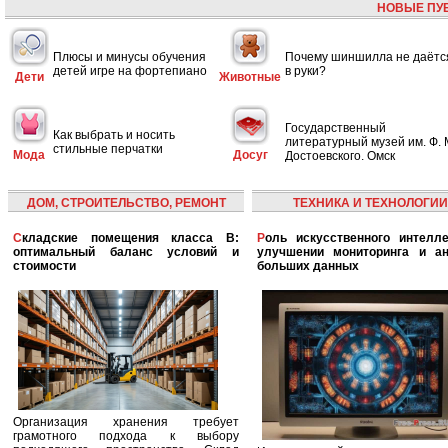
НОВЫЕ ПУ
Плюсы и минусы обучения
Почему шиншилла не даётс
детей игре на фортепиано
в руки?
Дети
Животные
Государственный
Как выбрать и носить
литературный музей им. Ф. 
стильные перчатки
Мода
Досуг
Достоевского. Омск
ДОМ, СТРОИТЕЛЬСТВО, РЕМОНТ
ТЕХНИКА И ТЕХНОЛОГИИ
Складские помещения класса B:
Роль искусственного интеллекта в
оптимальный баланс условий и
улучшении мониторинга и ан
стоимости
больших данных
Организация хранения требует
грамотного подхода к выбору