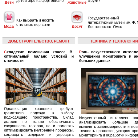
детей игре на фортепиано
в руки?
Дети
Животные
Государственный
Как выбрать и носить
литературный музей им. Ф. 
стильные перчатки
Мода
Досуг
Достоевского. Омск
ДОМ, СТРОИТЕЛЬСТВО, РЕМОНТ
ТЕХНИКА И ТЕХНОЛОГИИ
Складские помещения класса B:
Роль искусственного интеллекта в
оптимальный баланс условий и
улучшении мониторинга и ан
стоимости
больших данных
Организация хранения требует
грамотного подхода к выбору
подходящего пространства. Склад
Искусственный интеллект по
должен не только обеспечивать
анализировать большие да
сохранность товаров, но и помогать
выявлять закономерности и по
оптимизировать внутренние процессы,
точность прогнозов, ускоряя пр
сокращать издержки и упрощать
мониторинга и обработки инфор