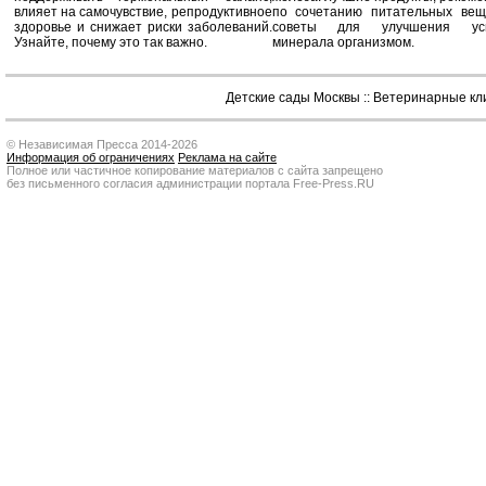
влияет на самочувствие, репродуктивное
по сочетанию питательных вещ
здоровье и снижает риски заболеваний.
советы для улучшения усв
Узнайте, почему это так важно.
минерала организмом.
Детские сады Москвы
::
Ветеринарные кл
© Независимая Пресса 2014-2026
Информация об ограничениях
Реклама на сайте
Полное или частичное копирование материалов с сайта запрещено
без письменного согласия администрации портала Free-Press.RU