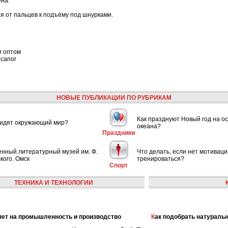
на.
ая от пальцев к подъёму под шнурками.
и оптом
 сапог
НОВЫЕ ПУБЛИКАЦИИ ПО РУБРИКАМ
Как празднуют Новый год на ос
видят окружающий мир?
океана?
Праздники
енный литературный музей им. Ф.
Что делать, если нет мотиваци
кого. Омск
тренироваться?
Спорт
ТЕХНИКА И ТЕХНОЛОГИИ
лияет на промышленность и производство
Как подобрать натураль