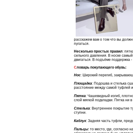
расскажем вам о том что вы должн
пугаться.
Несколько простых правил
: пят
сильного давления. В носке самы
двигаться. В подъёме поддержка -
Словарь покупающего обувь:
Нос
: Широкий перегиб, закрываю
Площадка
: Подошва и стелька сш
расстояние между самой туфлей и
Пятка
: Чашевидный изгиб, плотн
слой мягкой подкладки. Пятка ни в
Стелька
: Внутреннее покрытие т
ступни.
Каблук
: Задняя часть туфли, пр
Пальцы
: то место, где, согласн