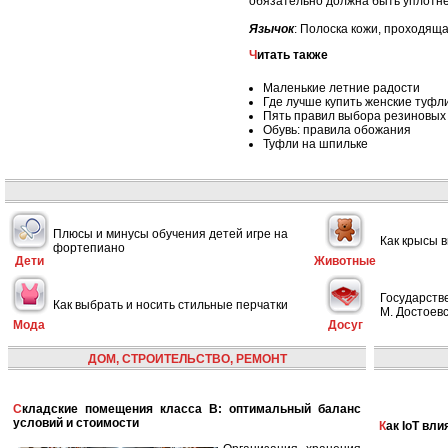
обязательно должна быть уплотне
Язычок
: Полоска кожи, проходящ
Читать также
Маленькие летние радости
Где лучше купить женские туфл
Пять правил выбора резиновых
Обувь: правила обожания
Туфли на шпильке
Плюсы и минусы обучения детей игре на
Как крысы 
фортепиано
Дети
Животные
Государств
Как выбрать и носить стильные перчатки
М. Достоевс
Мода
Досуг
ДОМ, СТРОИТЕЛЬСТВО, РЕМОНТ
Складские помещения класса B: оптимальный баланс
условий и стоимости
Как IoT в