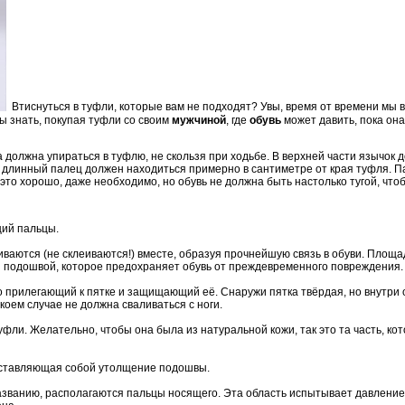
Втиснуться в туфли, которые вам не подходят? Увы, время от времени мы в
ы знать, покупая туфли со своим
мужчиной
, где
обувь
может давить, пока она
ка должна упираться в туфлю, не скользя при ходьбе. В верхней части язычок д
й длинный палец должен находиться примерно в сантиметре от края туфля. 
 это хорошо, даже необходимо, но обувь не должна быть настолько тугой, чт
щий пальцы.
иваются (не склеиваются!) вместе, образуя прочнейшую связь в обуви. Площа
 подошвой, которое предохраняет обувь от преждевременного повреждения.
о прилегающий к пятке и защищающий её. Снаружи пятка твёрдая, но внутри
 коем случае не должна сваливаться с ноги.
уфли. Желательно, чтобы она была из натуральной кожи, так это та часть, ко
едставляющая собой утолщение подошвы.
о названию, располагаются пальцы носящего. Эта область испытывает давлени